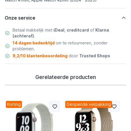
Onze service
Betaal makkelijk met
iDeal
,
creditcard
of
Klarna
(achteraf)
.
14 dagen bedenktijd
om te retourneren, zonder
problemen.
9,2/10 klantenbeoordeling
door
Trusted Shops
Gerelateerde producten
Korting
Geopende verpakking