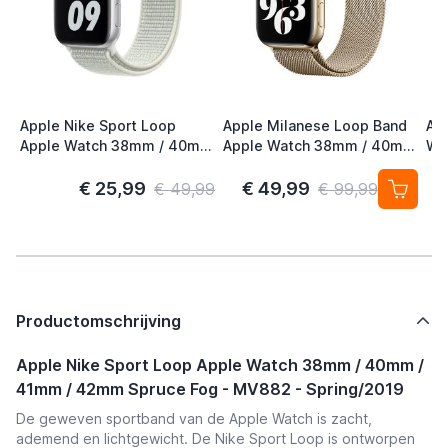
Apple Nike Sport Loop
Apple Milanese Loop Band
Ap
Apple Watch 38mm / 40mm
Apple Watch 38mm / 40mm
Wa
/ 41mm / 42mm Spruce
/ 41mm / 42mm Gold (2nd
41
Aura
Gen)
S/
€ 25,99
€ 49,99
€ 49,99
€ 99,99
Productomschrijving
Apple Nike Sport Loop Apple Watch 38mm / 40mm /
41mm / 42mm Spruce Fog - MV882 - Spring/2019
De geweven sportband van de Apple Watch is zacht,
ademend en lichtgewicht. De Nike Sport Loop is ontworpen