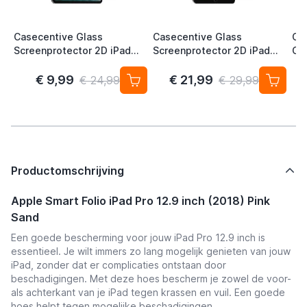
Casecentive Glass
Casecentive Glass
Ca
Screenprotector 2D iPad
Screenprotector 2D iPad
Gl
Pro 11" 2018 / 2020 / 2022 /
Pro 12.9" 2018 / 2020 / 2021
Air
iPad Air (2020)
/ 2022
(20
€ 9,99
€ 21,99
€ 24,99
€ 29,99
Productomschrijving
Apple Smart Folio iPad Pro 12.9 inch (2018) Pink
Sand
Een goede bescherming voor jouw iPad Pro 12.9 inch is
essentieel. Je wilt immers zo lang mogelijk genieten van jouw
iPad, zonder dat er complicaties ontstaan door
beschadigingen. Met deze hoes bescherm je zowel de voor-
als achterkant van je iPad tegen krassen en vuil. Een goede
hoes helpt tegen mogelijke beschadigingen.