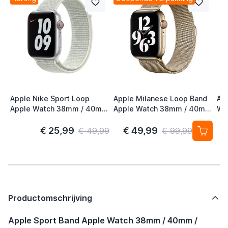
Apple Nike Sport Loop
Apple Milanese Loop Band
Ap
Apple Watch 38mm / 40mm
Apple Watch 38mm / 40mm
Wa
/ 41mm / 42mm Spruce
/ 41mm / 42mm Gold (2nd
41
Aura
Gen)
S/
€ 25,99
€ 49,99
€ 49,99
€ 99,99
Productomschrijving
Apple Sport Band Apple Watch 38mm / 40mm /