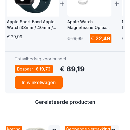
+
+
Apple Sport Band Apple
Apple Watch
Mus
Watch 38mm / 40mm /
Magnetische Oplaad
Del
41mm / 42mm Mallard
USB-C Kabel 1m
Wat
€ 29,99
€ 22,49
€ 29,99
€ 1
Green
USB
Totaalbedrag voor bundel
€ 89,19
Bespaar
€ 19,73
In winkelwagen
Gerelateerde producten
Korting
Geopende verpakking