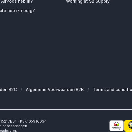
 AirPods heb ik?
Working at SB Supply
fe heb ik nodig?
den B2C
/
Algemene Voorwaarden B2B
/
Terms and conditi
6315217B01 - KvK: 65916034
g of feestdagen.
geschoven.