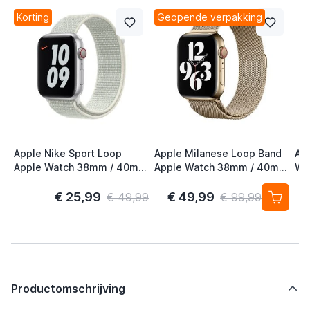
Korting
Geopende verpakking
Apple Nike Sport Loop
Apple Milanese Loop Band
Ap
Apple Watch 38mm / 40mm
Apple Watch 38mm / 40mm
Wa
/ 41mm / 42mm Spruce
/ 41mm / 42mm Gold (2nd
41
Aura
Gen)
S/
€ 25,99
€ 49,99
€ 49,99
€ 99,99
Productomschrijving