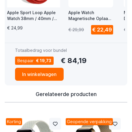
Apple Sport Loop Apple
Apple Watch
Mus
Watch 38mm / 40mm /
Magnetische Oplaad
Del
41mm / 42mm Canada
USB-C Kabel 1m
Wat
€ 24,99
€ 22,49
€ 29,99
€ 1
USB
Totaalbedrag voor bundel
€ 84,19
Bespaar
€ 19,73
In winkelwagen
Gerelateerde producten
Korting
Geopende verpakking