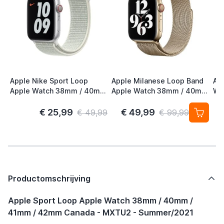
Apple Nike Sport Loop
Apple Milanese Loop Band
Ap
Apple Watch 38mm / 40mm
Apple Watch 38mm / 40mm
Wa
/ 41mm / 42mm Spruce
/ 41mm / 42mm Gold (2nd
41
Aura
Gen)
S/
€ 25,99
€ 49,99
€ 49,99
€ 99,99
Productomschrijving
Apple Sport Loop Apple Watch 38mm / 40mm /
41mm / 42mm Canada - MXTU2 - Summer/2021