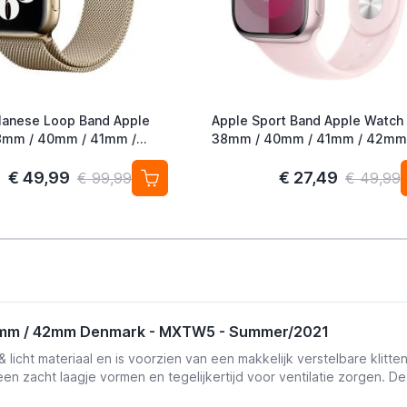
lanese Loop Band Apple
Apple Sport Band Apple Watch
38mm / 40mm / 41mm / 42mm
ld (2nd Gen)
Light Pink S/M
€ 49,99
€ 27,49
€ 99,99
€ 49,99
1mm / 42mm Denmark - MXTW5 - Summer/2021
icht materiaal en is voorzien van een makkelijk verstelbare klitte
een zacht laagje vormen en tegelijkertijd voor ventilatie zorgen. De