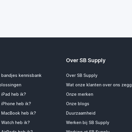
Over SB Supply
 bandjes kennisbank
Over SB Supply
plossingen
Wat onze klanten over ons zeg
 iPad heb ik?
Onze merken
 iPhone heb ik?
Onze blogs
 MacBook heb ik?
Duurzaamheid
 Watch heb ik?
Werken bij SB Supply
 AirPods heb ik?
Working at SB Supply