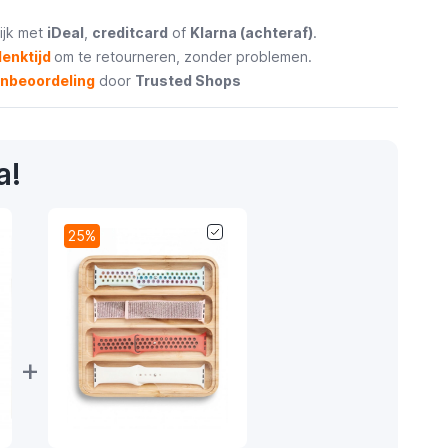
ijk met
iDeal
,
creditcard
of
Klarna (achteraf)
.
enktijd
om te retourneren, zonder problemen.
enbeoordeling
door
Trusted Shops
a!
25%
+