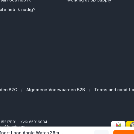
fe heb ik nodig?
den B2C
/
Algemene Voorwaarden B2B
/
Terms and conditi
6315217B01 - KvK: 65916034
g of feestdagen.
geschoven.
Apple Sport Loop Apple Watch 38mm / 40mm / 41mm / 42mm Denmark