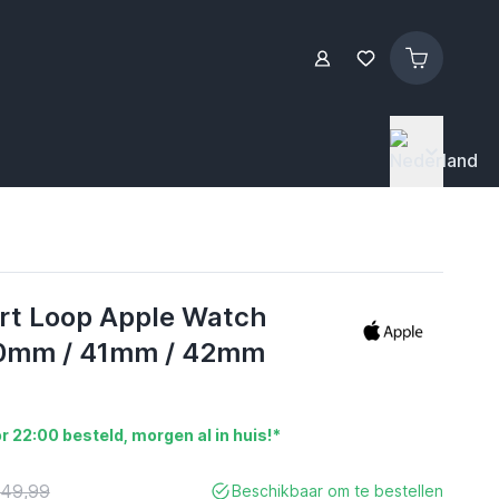
rt Loop Apple Watch
0mm / 41mm / 42mm
r 22:00 besteld, morgen al in huis!*
 49,99
Beschikbaar om te bestellen