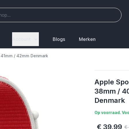
Account
Blogs
Merken
/ 41mm / 42mm Denmark
Apple Spo
38mm / 4
Denmark
Op voorraad. Voo
€ 39,99
€