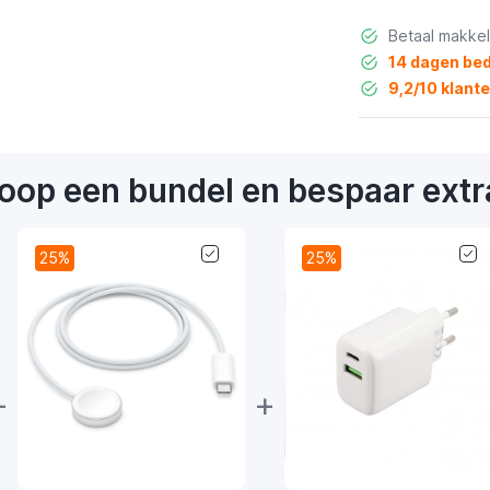
Betaal makkel
14 dagen bed
9,2/10 klant
oop een bundel en bespaar extr
25%
25%
+
+