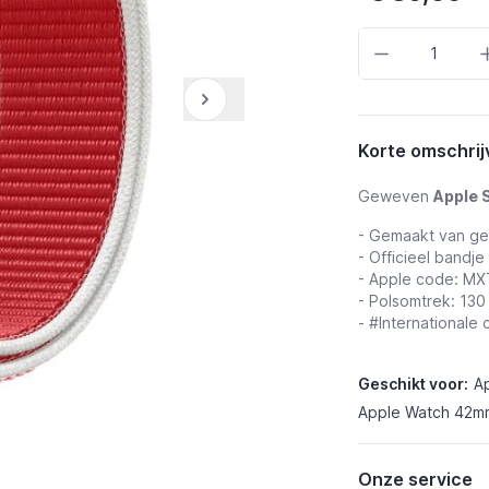
Aantal
Korte omschrij
Geweven
Apple 
- Gemaakt van g
- Officieel bandje
- Apple code: M
- Polsomtrek: 13
- #Internationale 
Geschikt voor:
A
Apple Watch 42mm
Onze service