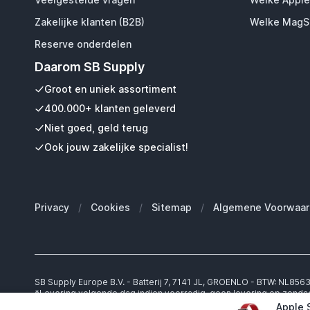
Zakelijke klanten (B2B)
Welke MagSa
Reserve onderdelen
Daarom SB Supply
Groot en uniek assortiment
400.000+ klanten geleverd
Niet goed, geld terug
Ook jouw zakelijke specialist!
Privacy
/
Cookies
/
Sitemap
/
Algemene Voorwaar
SB Supply Europe B.V. - Batterij 7, 7141 JL, GROENLO - BTW: NL85
*Levering volgende dag indien voorradig, geen levering op zonda
Indien na 22:00 wordt besteld, wordt de levertijd met een dag op