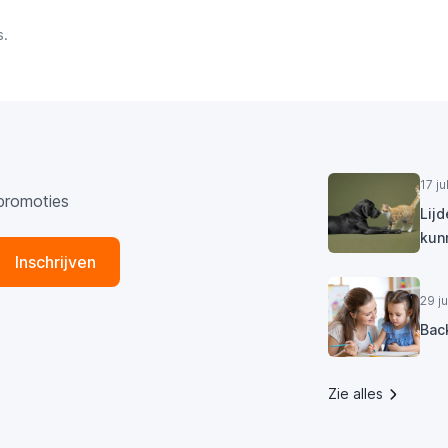
s.
17 j
promoties
Lij
kun
Inschrijven
29 j
Bac
Zie alles