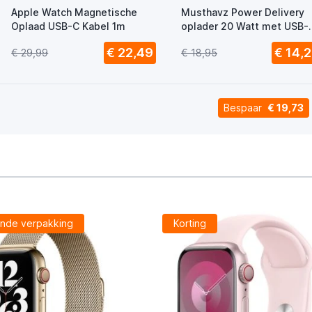
Apple Watch Magnetische
Musthavz Power Delivery
Oplaad USB-C Kabel 1m
oplader 20 Watt met USB-
en USB-C poort wit
€ 22,49
€ 14,2
€ 29,99
€ 18,95
Bespaar
€ 19,73
nde verpakking
Korting