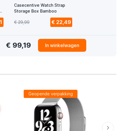
Casecentive Watch Strap
A
Storage Box Bamboo
1
€ 22,49
€ 29,99
€ 99,19
In winkelwagen
Geopende verpakking