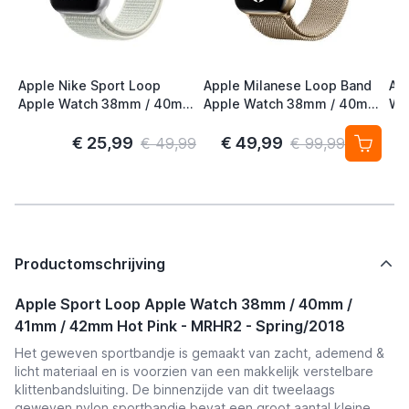
Apple Nike Sport Loop
Apple Milanese Loop Band
Ap
Apple Watch 38mm / 40mm
Apple Watch 38mm / 40mm
Wa
/ 41mm / 42mm Spruce
/ 41mm / 42mm Gold (2nd
41
Aura
Gen)
S/
€ 25,99
€ 49,99
€ 49,99
€ 99,99
Productomschrijving
Apple Sport Loop Apple Watch 38mm / 40mm /
41mm / 42mm Hot Pink - MRHR2 - Spring/2018
Het geweven sportbandje is gemaakt van zacht, ademend &
licht materiaal en is voorzien van een makkelijk verstelbare
klittenbandsluiting. De binnenzijde van dit tweelaags
geweven nylon sportbandje bevat een groot aantal kleine