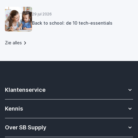
29 jul 2026
Back to school: de 10 tech-essentials
Zie alles
Klantenservice
Contact
Kennis
Betalen
Apple Watch bandjes kennisbank
Verzending & bezorging
Over SB Supply
Onderwijs oplossingen
Garantieservice