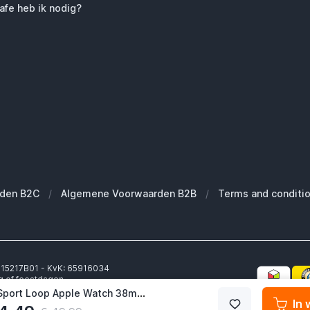
fe heb ik nodig?
den B2C
/
Algemene Voorwaarden B2B
/
Terms and conditi
6315217B01 - KvK: 65916034
g of feestdagen.
geschoven.
Apple Sport Loop Apple Watch 38mm / 40mm / 41mm / 42mm Sunflower
In