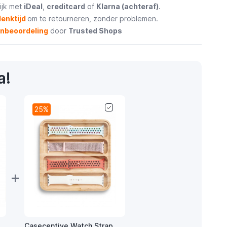
ijk met
iDeal
,
creditcard
of
Klarna (achteraf)
.
enktijd
om te retourneren, zonder problemen.
enbeoordeling
door
Trusted Shops
a!
25%
+
Casecentive Watch Strap