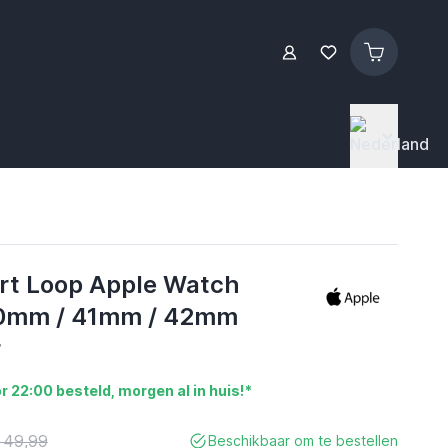
rt Loop Apple Watch
0mm / 41mm / 42mm
r
r 22:00 besteld, morgen al in huis!*
 49,99
Beschikbaar om te bestellen