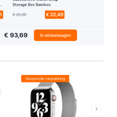
A
Storage Box Bamboo
1
€ 22,49
€ 29,99
€ 93,69
In winkelwagen
Geopende verpakking