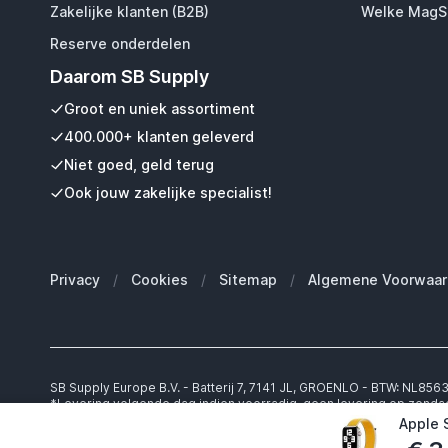
Zakelijke klanten (B2B)
Welke MagSa
Reserve onderdelen
Daarom SB Supply
Groot en uniek assortiment
400.000+ klanten geleverd
Niet goed, geld terug
Ook jouw zakelijke specialist!
Privacy
/
Cookies
/
Sitemap
/
Algemene Voorwaar
SB Supply Europe B.V. - Batterij 7, 7141 JL, GROENLO - BTW: NL85
*Levering volgende dag indien voorradig, geen levering op zonda
Indien na 22:00 wordt besteld, wordt de levertijd met een dag op