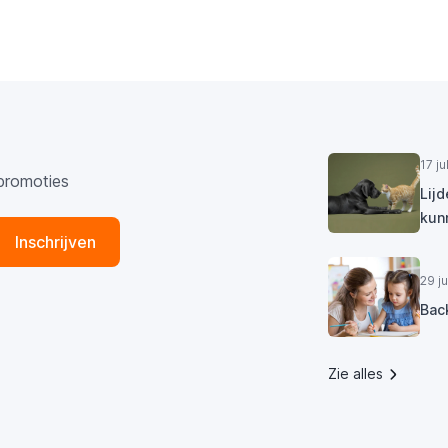
17 j
promoties
Lij
kun
Inschrijven
29 j
Bac
Zie alles