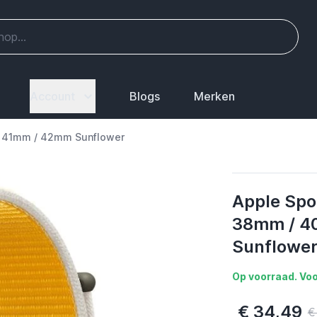
Account
Blogs
Merken
/ 41mm / 42mm Sunflower
Apple Spo
38mm / 4
Sunflowe
Op voorraad. Voo
€ 34,49
€