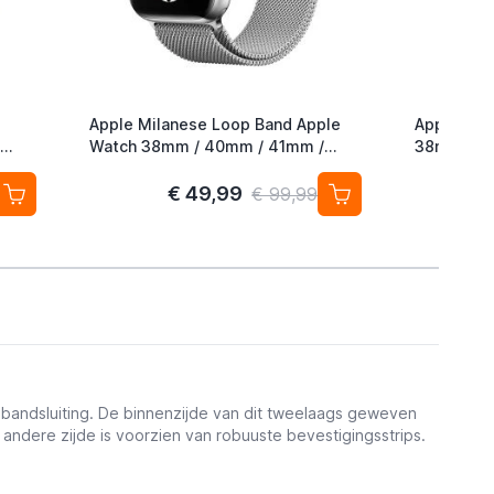
Apple Milanese Loop Band Apple
Apple Nik
Watch 38mm / 40mm / 41mm /
38mm / 4
42mm Silver
Hyper Cri
€ 49,99
€ 99,99
nbandsluiting. De binnenzijde van dit tweelaags geweven
 andere zijde is voorzien van robuuste bevestigingsstrips.