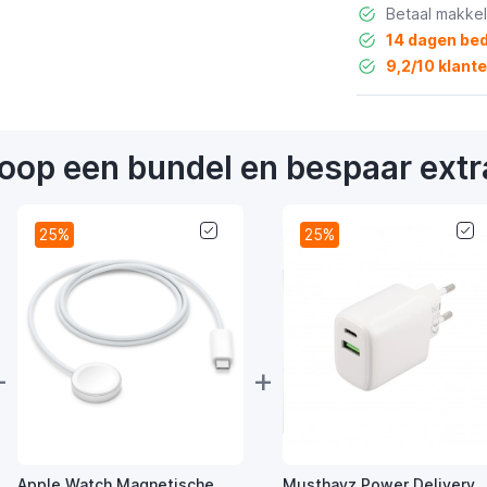
Betaal makkel
14 dagen bed
9,2/10 klant
oop een bundel en bespaar extr
25%
25%
+
+
Apple Watch Magnetische
Musthavz Power Delivery