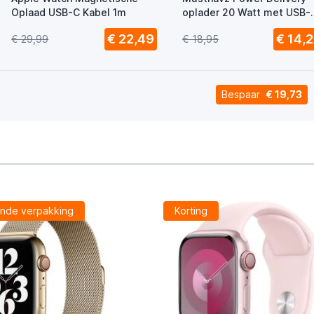
Oplaad USB-C Kabel 1m
oplader 20 Watt met USB-
en USB-C poort wit
€ 22,49
€ 14,2
€ 29,99
€ 18,95
Bespaar
€ 19,73
nde verpakking
Korting