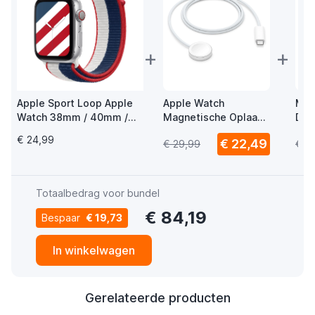
+
+
Apple Sport Loop Apple
Apple Watch
Mus
Watch 38mm / 40mm /
Magnetische Oplaad
Del
41mm / 42mm United
USB-C Kabel 1m
Wat
€ 24,99
€ 22,49
€ 29,99
€ 1
States
USB
Totaalbedrag voor bundel
€ 84,19
Bespaar
€ 19,73
In winkelwagen
Gerelateerde producten