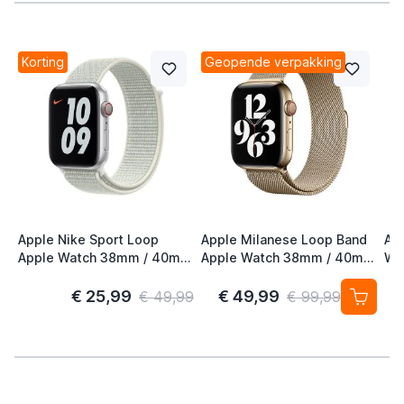
Korting
Geopende verpakking
Apple Nike Sport Loop
Apple Milanese Loop Band
Ap
Apple Watch 38mm / 40mm
Apple Watch 38mm / 40mm
Wa
/ 41mm / 42mm Spruce
/ 41mm / 42mm Gold (2nd
41
Aura
Gen)
S/
€ 25,99
€ 49,99
€ 49,99
€ 99,99