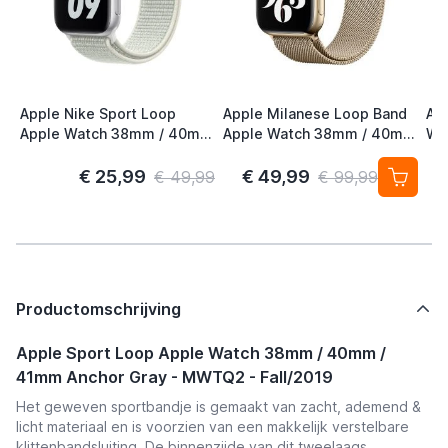
Apple Nike Sport Loop
Apple Milanese Loop Band
Ap
Apple Watch 38mm / 40mm
Apple Watch 38mm / 40mm
Wa
/ 41mm / 42mm Spruce
/ 41mm / 42mm Gold (2nd
41
Aura
Gen)
S/
€ 25,99
€ 49,99
€ 49,99
€ 99,99
Productomschrijving
Apple Sport Loop Apple Watch 38mm / 40mm /
41mm
Anchor Gray - MWTQ2 - Fall/2019
Het geweven sportbandje is gemaakt van zacht, ademend &
licht materiaal en is voorzien van een makkelijk verstelbare
klittenbandsluiting. De binnenzijde van dit tweelaags