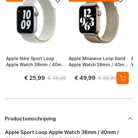
Apple Nike Sport Loop
Apple Milanese Loop Band
Ap
Apple Watch 38mm / 40mm
Apple Watch 38mm / 40mm
Wa
/ 41mm / 42mm Spruce
/ 41mm / 42mm Gold (2nd
41
Aura
Gen)
S/
€ 25,99
€ 49,99
€ 49,99
€ 99,99
Productomschrijving
Apple Sport Loop Apple Watch 38mm / 40mm /