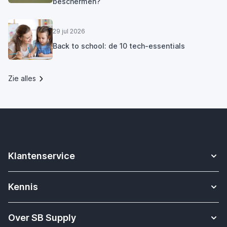
beschermen?
29 jul 2026
Back to school: de 10 tech-essentials
Zie alles
Klantenservice
Contact
Kennis
Betalen
Apple Watch bandjes kennisbank
Verzending & bezorging
Over SB Supply