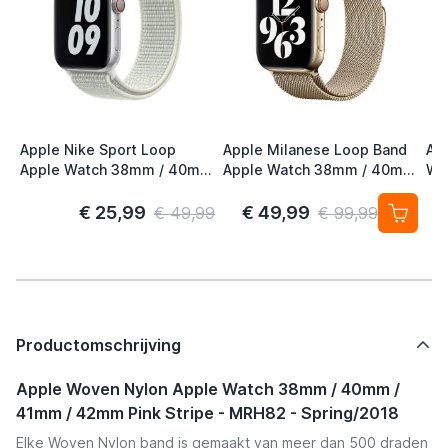
Apple Nike Sport Loop
Apple Milanese Loop Band
Ap
Apple Watch 38mm / 40mm
Apple Watch 38mm / 40mm
Wa
/ 41mm / 42mm Spruce
/ 41mm / 42mm Gold (2nd
41
Aura
Gen)
S/
€ 25,99
€ 49,99
€ 49,99
€ 99,99
Productomschrijving
Apple Woven Nylon Apple Watch 38mm / 40mm /
41mm / 42mm Pink Stripe - MRH82 - Spring/2018
Elke Woven Nylon band is gemaakt van meer dan 500 draden