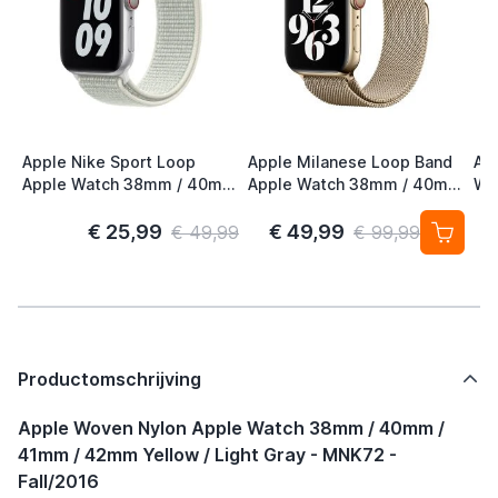
Apple Nike Sport Loop
Apple Milanese Loop Band
Ap
Apple Watch 38mm / 40mm
Apple Watch 38mm / 40mm
Wa
/ 41mm / 42mm Spruce
/ 41mm / 42mm Gold (2nd
41
Aura
Gen)
S/
€ 25,99
€ 49,99
€ 49,99
€ 99,99
Productomschrijving
Apple Woven Nylon Apple Watch 38mm / 40mm /
41mm / 42mm Yellow / Light Gray - MNK72 -
Fall/2016