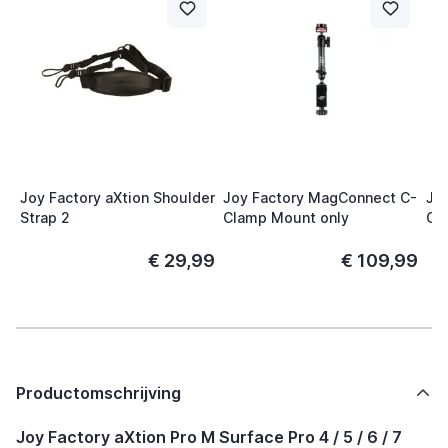
Joy Factory aXtion Shoulder
Joy Factory MagConnect C-
Jo
Strap 2
Clamp Mount only
Cu
€ 29,99
€ 109,99
Productomschrijving
Joy Factory aXtion Pro M Surface Pro 4 / 5 / 6 / 7