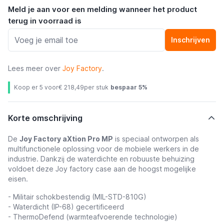
Meld je aan voor een melding wanneer het product
terug in voorraad is
Inschrijven
Lees meer over
Joy Factory
.
Koop er 5 voor
€ 218,49
per stuk
bespaar
5
%
Korte omschrijving
De
Joy Factory aXtion Pro MP
is speciaal ontworpen als
multifunctionele oplossing voor de mobiele werkers in de
industrie. Dankzij de waterdichte en robuuste behuizing
voldoet deze Joy factory case aan de hoogst mogelijke
eisen.
- Militair schokbestendig (MIL-STD-810G)
- Waterdicht (IP-68) gecertificeerd
- ThermoDefend (warmteafvoerende technologie)