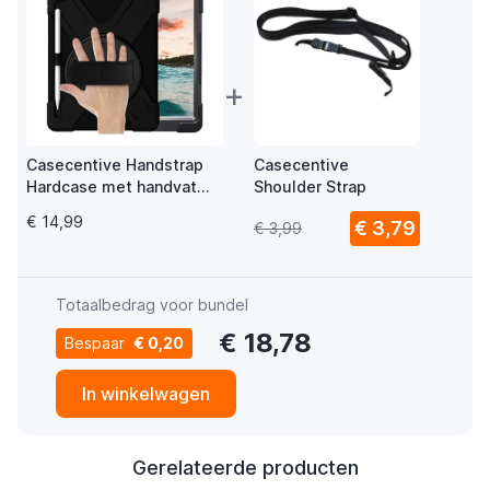
+
Casecentive Handstrap
Casecentive
Hardcase met handvat
Shoulder Strap
iPad 10.2 (2019/2020)
€ 14,99
€ 3,79
€ 3,99
zwart
Totaalbedrag voor bundel
€ 18,78
Bespaar
€ 0,20
In winkelwagen
Gerelateerde producten