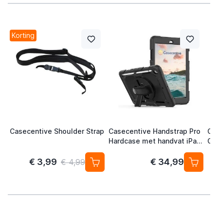
Korting
Casecentive Shoulder Strap
Casecentive Handstrap Pro
Ca
Hardcase met handvat iPad
Gla
10.2 2021 (2019 / 2020)
10.
zwart
€ 3,99
€ 34,99
€ 4,99