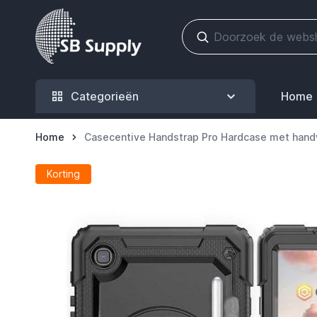
Ga naar de inhoud
Categorieën
Home
Home
Casecentive Handstrap Pro Hardcase met hand
Korting