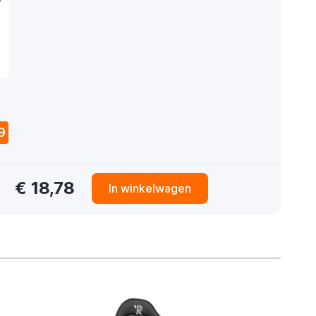
9
€ 18,78
In winkelwagen