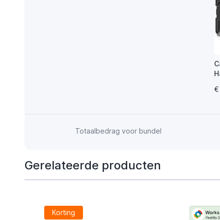
C
H
T
€
Totaalbedrag voor bundel
Gerelateerde producten
Korting