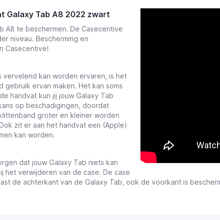
t Galaxy Tab A8 2022 zwart
Tab A8 te beschermen. De Casecentive
der niveau. Bescherming en
n Casecentive!
 vervelend kan worden ervaren, is het
jd gebruik ervan maken. Het kan soms
de handvat kun jij jouw Galaxy Tab
 kans op beschadigingen, doordat
klittenband groter en kleiner worden
ok zit er aan het handvat een (Apple)
omen kan worden.
rgen dat jouw Galaxy Tab niets kan
bij het verwijderen van de case. De case
ast de achterkant van de Galaxy Tab, ook de voorkant is bescher