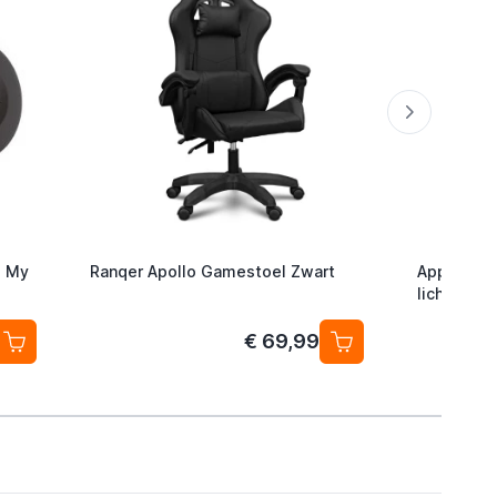
d My
Ranqer Apollo Gamestoel Zwart
Apple 85
lichtneta
€ 69,99