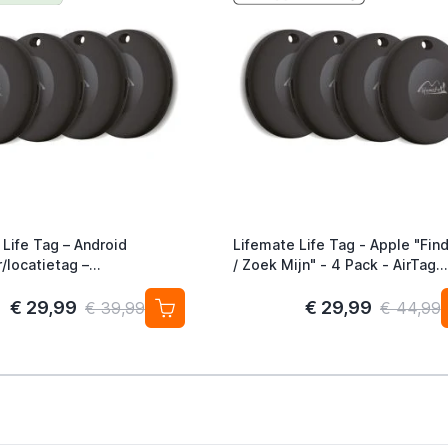
 Life Tag – Android
Lifemate Life Tag - Apple "Fin
/locatietag –
/ Zoek Mijn" - 4 Pack - AirTag
Google Find My Device –
Alternatief
€ 29,99
€ 29,99
€ 39,99
€ 44,99