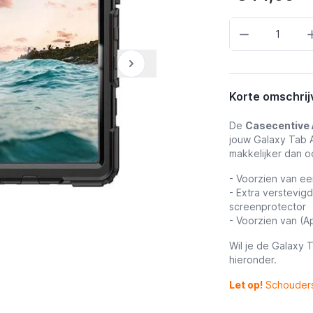
Aantal
Korte omschrij
De
Casecentive 
jouw Galaxy Tab A
makkelijker dan o
- Voorzien van e
- Extra verstevi
screenprotector
- Voorzien van (A
Wil je de Galaxy 
hieronder.
Let op!
Schouders