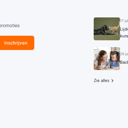
17 j
promoties
Lij
kun
Inschrijven
29 j
Bac
Zie alles