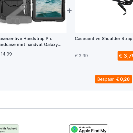
+
asecentive Handstrap Pro
Casecentive Shoulder Strap
ardcase met handvat Galaxy
ab A8 2022 zwart
 14,99
€ 3,7
€ 3,99
Bespaar
€ 0,20