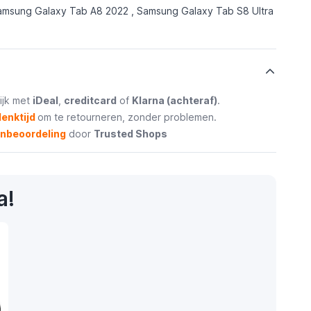
amsung Galaxy Tab A8 2022 , Samsung Galaxy Tab S8 Ultra
ijk met
iDeal
,
creditcard
of
Klarna (achteraf)
.
enktijd
om te retourneren, zonder problemen.
enbeoordeling
door
Trusted Shops
a!