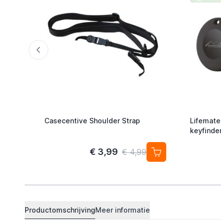
Casecentive Shoulder Strap
Lifemate
keyfinder
Android/
4-pack
€ 3,99
€ 4,99
Productomschrijving
Meer informatie