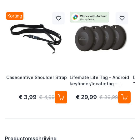
Korting
Casecentive Shoulder Strap
Lifemate Life Tag – Android
Lif
keyfinder/locatietag –
"Fi
Android/Google Find My
Pac
Device – 4-pack
€ 3,99
€ 29,99
€ 4,99
€ 39,99
Productomschrijving