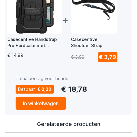
+
Casecentive Handstrap
Casecentive
Pro Hardcase met
Shoulder Strap
handvat Galaxy Tab S8
€ 14,99
€ 3,79
€ 3,99
2022 zwart
Totaalbedrag voor bundel
€ 18,78
Bespaar
€ 0,20
In winkelwagen
Gerelateerde producten