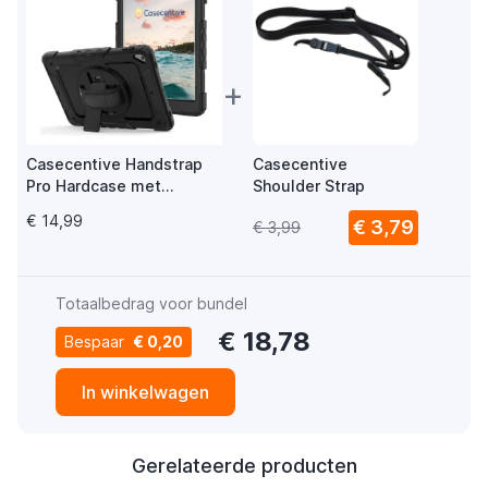
+
Casecentive Handstrap
Casecentive
Pro Hardcase met
Shoulder Strap
handvat iPad Pro 10.5 / Air
€ 14,99
€ 3,79
€ 3,99
10.5 (2019) zwart
Totaalbedrag voor bundel
€ 18,78
Bespaar
€ 0,20
In winkelwagen
Gerelateerde producten