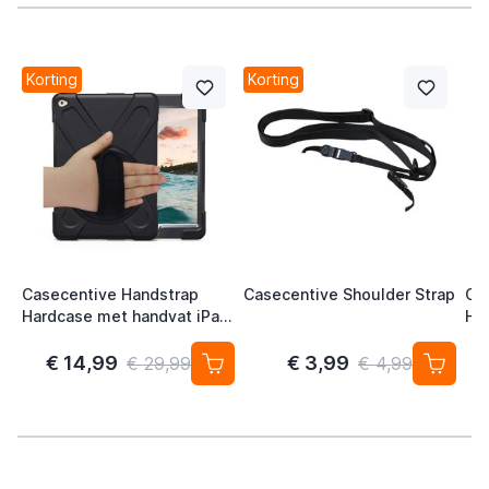
Korting
Korting
Casecentive Handstrap
Casecentive Shoulder Strap
Ca
Hardcase met handvat iPad
Har
Pro 10.5 / Air 10.5 (2019)
10.
zwart
€ 14,99
€ 3,99
€ 29,99
€ 4,99