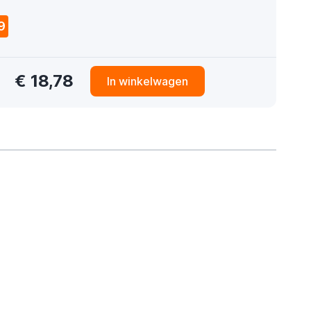
9
€ 18,78
In winkelwagen