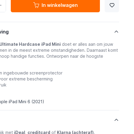
In winkelwagen
ving
Ultimate Hardcase
iPad Mini
doet er alles aan om jouw
rmen in de meest extreme omstandigheden. Daarnaast komt
hoop handige functies. Ontworpen naar de hoogste
en ingebouwde screenprotector
 voor extreme bescherming
ruik
ple iPad Mini 6 (2021)
ijk met
iDeal
,
creditcard
of
Klarna (achteraf)
.