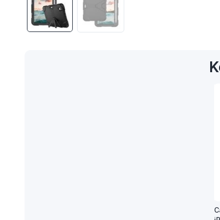
K
C
i