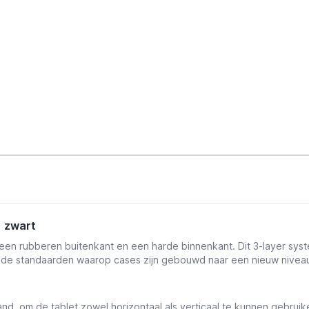
) zwart
een rubberen buitenkant en een harde binnenkant. Dit 3-layer sys
de standaarden waarop cases zijn gebouwd naar een nieuw nivea
, om de tablet zowel horizontaal als verticaal te kunnen gebruiken.