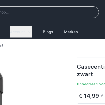
Account
Blogs
Merken
rt
Casecenti
zwart
Op voorraad. Voo
€ 14,99
€ 