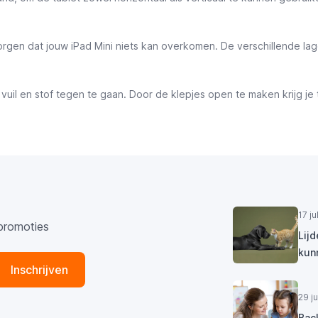
en dat jouw iPad Mini niets kan overkomen. De verschillende lagen 
vuil en stof tegen te gaan. Door de klepjes open te maken krijg j
17 j
promoties
Lij
kun
Inschrijven
29 j
Bac