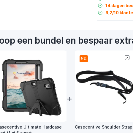
14 dagen bed
9,2/10 klant
oop een bundel en bespaar extr
5%
+
asecentive Ultimate Hardcase
Casecentive Shoulder Strap
Pad Mini 6 zwart