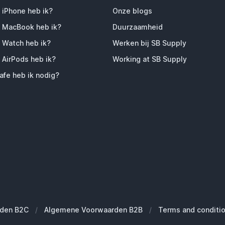
 iPhone heb ik?
Onze blogs
 MacBook heb ik?
Duurzaamheid
 Watch heb ik?
Werken bij SB Supply
 AirPods heb ik?
Working at SB Supply
fe heb ik nodig?
den B2C
/
Algemene Voorwaarden B2B
/
Terms and conditi