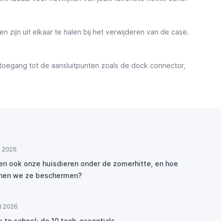
zijn uit elkaar te halen bij het verwijderen van de case.
e toegang tot de aansluitpunten zoals de dock connector,
ul 2026
den ook onze huisdieren onder de zomerhitte, en hoe
nen we ze beschermen?
ul 2026
k to school: de 10 tech-essentials