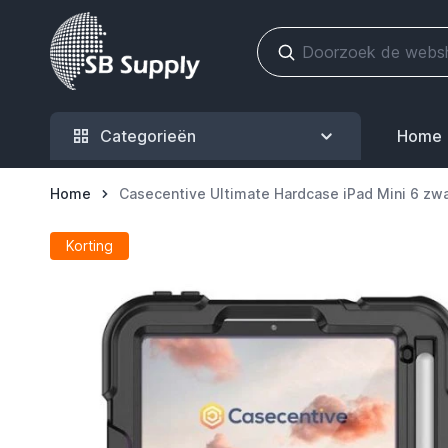
Ga naar de inhoud
Categorieën
Home
Home
Casecentive Ultimate Hardcase iPad Mini 6 zwa
Korting