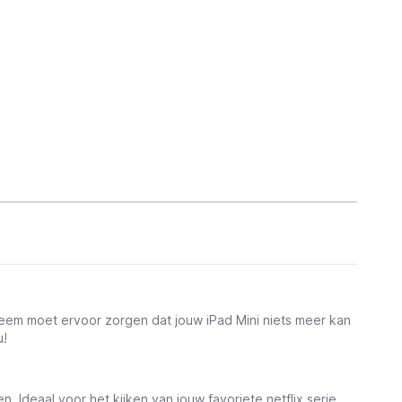
teem moet ervoor zorgen dat jouw iPad Mini niets meer kan
u!
 Ideaal voor het kijken van jouw favoriete netflix serie.