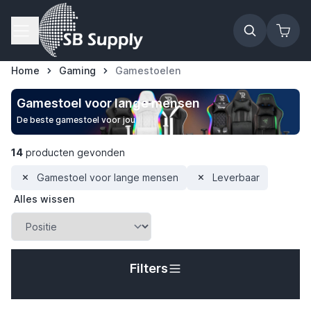
Ga naar de inhoud
Home
Gaming
Gamestoelen
Gamestoel voor lange mensen
De beste gamestoel voor jou
14
producten gevonden
Gamestoel voor lange mensen
Leverbaar
Alles wissen
Filters
t