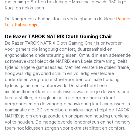
rugleuning – Stoffen bekleding – Maximaal gewicht 150 kg –
Rug- en nekkussen
De Ranqer Felix Fabric stoel is verkrijgbaar in de kleur:
Ranqer
Felix Fabric grijs
De Razer TAROK NATRIX Cloth Gaming Chair
De Razer TAROK NATRIX Cloth Gaming Chair is ontworpen
voor gamers die langdurig comfort, duurzaamheid en
ergonomische ondersteuning eisen. Omhuld in een ademende
softweave-stof biedt de NATRIX een koele zitervaring, zelfs
tijdens langere gamesessies. Met het versterkte stalen frame,
hoogwaardig gevormd schuim en volledig verstelbare
onderdelen zorgt deze stoel voor een optimale houding
tijdens gamen én kantoorwerk. De stoel heeft een
multifunctioneel kantelmechanisme waarmee je de weerstand
kunt afstellen, de rugleuning in meerdere hoeken kunt
vergrendelen en de zithoogte nauwkeurig kunt aanpassen. In
combinatie met 3D-verstelbare armleuningen helpt de TAROK
NATRIX je om een gezonde en ontspannen houding urenlang
vol te houden. De meegeleverde lendensteun en het memory
foam-hoofdkussen zorgen voor extra stabiliteit en comfort.