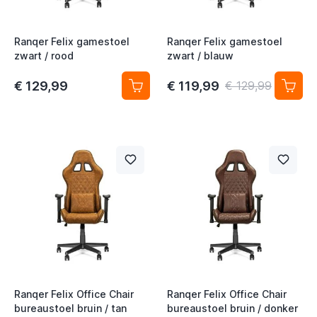
t
Ranqer Felix gamestoel
Ranqer Felix gamestoel
zwart / rood
zwart / blauw
€ 129,99
€ 119,99
€ 129,99
t
t
Ranqer Felix Office Chair
Ranqer Felix Office Chair
bureaustoel bruin / tan
bureaustoel bruin / donker