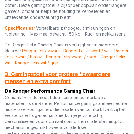
poten. Deze gamingstoel is bijzonder populair onder langere
gamers, omdat hij helpt de houding te verbeteren en
uitstekende ondersteuning biedt.
Specificaties
: Verstelbare zithoogte, armleuningen en
rugleuning – Maximaal gewicht 150 kg – Rug- en nekkussens
De Ranqer Felix Gaming Chair is verkrijgbaar in meerdere
kleuren:
Ranqer Felix zwart
–
Ranqer Felix zwart / wit
–
Ranqer
Felix zwart / blauw
–
Ranqer Felix zwart / rood
–
Ranqer Felix
wit
–
Ranqer Felix wit / grijs
3. Gamingstoel voor grotere / zwaardere
mensen en extra comfort
De Ranqer Performance Gaming Chair
Gemaakt van de meest duurzame en comfortabele
materialen, is de Ranqer Performance gamingstoel een echte
must-have voor gamers die houden van comfort. Dankzij het
verstelbare frog-mechanisme kun je je zithouding
personaliseren voor optimaal comfort en ondersteuning. Dit
mechanisme gebruikt twee afzonderlijke
bedieningselementen: één om te vergrendelen en één om de