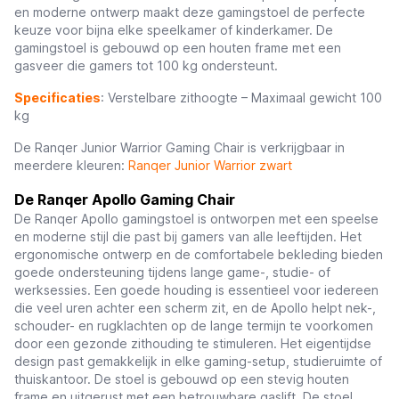
en moderne ontwerp maakt deze gamingstoel de perfecte
keuze voor bijna elke speelkamer of kinderkamer. De
gamingstoel is gebouwd op een houten frame met een
gasveer die gamers tot 100 kg ondersteunt.
Specificaties
: Verstelbare zithoogte – Maximaal gewicht 100
kg
De Ranqer Junior Warrior Gaming Chair is verkrijgbaar in
meerdere kleuren:
Ranqer Junior Warrior zwart
De Ranqer Apollo Gaming Chair
De Ranqer Apollo gamingstoel is ontworpen met een speelse
en moderne stijl die past bij gamers van alle leeftijden. Het
ergonomische ontwerp en de comfortabele bekleding bieden
goede ondersteuning tijdens lange game-, studie- of
werksessies. Een goede houding is essentieel voor iedereen
die veel uren achter een scherm zit, en de Apollo helpt nek-,
schouder- en rugklachten op de lange termijn te voorkomen
door een gezonde zithouding te stimuleren. Het eigentijdse
design past gemakkelijk in elke gaming-setup, studieruimte of
thuiskantoor. De stoel is gebouwd op een stevig houten
frame en uitgerust met een betrouwbare gaslift. De stoel