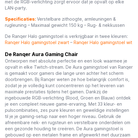
met de RGB-verlichting zorgt ervoor dat je opvalt op elke
LAN-party.
Specificaties:
Verstelbare zithoogte, armleuningen &
rugleuning – Maximaal gewicht 150 kg – Rug- & nekkussen
De Ranqer Halo gamingstoel is verkrijgbaar in twee kleuren:
Ranqer Halo gamingstoel zwart
–
Ranqer Halo gamingstoel wit
De Ranqer Aura Gaming Chair
Ontworpen met absolute perfectie en een look waarmee je
opvalt in elke Twitch-stream. De Aura gamingstoel van Ranqer
is gemaakt voor gamers die lange uren achter het scherm
doorbrengen. Bij Ranqer weten ze hoe belangrijk comfort is,
zodat je je volledig kunt concentreren op het leveren van
maximale prestaties tijdens het gamen. Dankzij de
ingebouwde RGB-verlichting (Rood, Groen en Blauw) ontdek
je een compleet nieuwe game-ervaring. Met 33 kleur- en
pulscombinaties, zes pure kleuren en geweldige instellingen
til je je gaming-setup naar een hoger niveau. Gebruik de
afneembare nek- en rugsteun en verstelbare onderdelen om
een gezonde houding te creëren. De Aura gamingstoel is
gebouwd op een metalen frame en afgewerkt met duurzaam