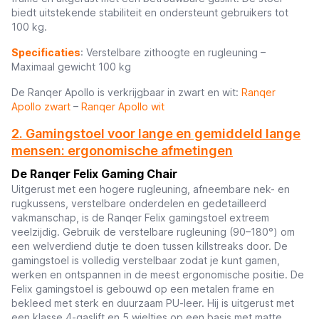
biedt uitstekende stabiliteit en ondersteunt gebruikers tot
100 kg.
Specificaties
: Verstelbare zithoogte en rugleuning –
Maximaal gewicht 100 kg
De Ranqer Apollo is verkrijgbaar in zwart en wit:
Ranqer
Apollo zwart
–
Ranqer Apollo wit
2. Gamingstoel voor lange en gemiddeld lange
mensen: ergonomische afmetingen
De Ranqer Felix Gaming Chair
Uitgerust met een hogere rugleuning, afneembare nek- en
rugkussens, verstelbare onderdelen en gedetailleerd
vakmanschap, is de Ranqer Felix gamingstoel extreem
veelzijdig. Gebruik de verstelbare rugleuning (90–180°) om
een welverdiend dutje te doen tussen killstreaks door. De
gamingstoel is volledig verstelbaar zodat je kunt gamen,
werken en ontspannen in de meest ergonomische positie. De
Felix gamingstoel is gebouwd op een metalen frame en
bekleed met sterk en duurzaam PU-leer. Hij is uitgerust met
een klasse 4-gaslift en 5 wieltjes op een basis met matte