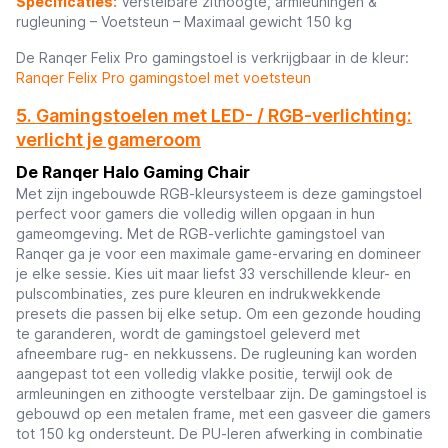
Specificaties:
Verstelbare zithoogte, armleuningen &
rugleuning – Voetsteun – Maximaal gewicht 150 kg
De Ranqer Felix Pro gamingstoel is verkrijgbaar in de kleur:
Ranqer Felix Pro gamingstoel met voetsteun
5. Gamingstoelen met LED- / RGB-verlichting:
verlicht je gameroom
De Ranqer Halo Gaming Chair
Met zijn ingebouwde RGB-kleursysteem is deze gamingstoel
perfect voor gamers die volledig willen opgaan in hun
gameomgeving. Met de RGB-verlichte gamingstoel van
Ranqer ga je voor een maximale game-ervaring en domineer
je elke sessie. Kies uit maar liefst 33 verschillende kleur- en
pulscombinaties, zes pure kleuren en indrukwekkende
presets die passen bij elke setup. Om een gezonde houding
te garanderen, wordt de gamingstoel geleverd met
afneembare rug- en nekkussens. De rugleuning kan worden
aangepast tot een volledig vlakke positie, terwijl ook de
armleuningen en zithoogte verstelbaar zijn. De gamingstoel is
gebouwd op een metalen frame, met een gasveer die gamers
tot 150 kg ondersteunt. De PU-leren afwerking in combinatie