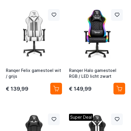
t
Ranqer Felix gamestoel wit
Ranqer Halo gamestoel
/ grijs
RGB / LED licht zwart
€ 139,99
€ 149,99
t
t
t
Super Deal
t