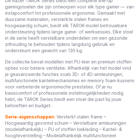
De Razer TAROK Series biedt een complete line-up
gamingstoelen die zijn ontworpen voor elk type gamer — van
instapcomfort tot professionele ergonomie. Gemaakt met
duurzame materialen, versterkte stalen frames en
hoogwaardig schuim, biedt elk TAROK-model betrouwbare
ondersteuning tijdens lange game- of werksessies. Elke stoel
in de serie heeft verstelbare onderdelen om een gezonde
zithouding te behouden tijdens langdurig gebruik en
ondersteunt een gewicht van 130 kg.
De collectie bevat modellen met PU-leer en premium stoffen
opties voor betere ventilatie. Afhankelijk van het model vind
je geavanceerde functies zoals 3D- of 4D-armleuningen,
multifunctionele kantelmechanismes en memory foam-kussens
voor verbeterde ergonomische prestaties. Of je nu
basiscomfort of professionele instelmogelijkheden nodig
hebt, de TAROK Series biedt een stoel die past bij jouw
behoeften en budget.
Serie-eigenschappen:
Versterkt stalen frame –
Hoogwaardig gevormd schuim – Verstelbare armleuningen
(modelafhankelijk) – PU of stoffen bekleding – Kantel- &
hoogteverstelling – Modelafhankelijk multifunctioneel