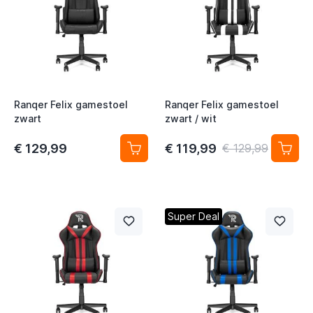
t
t
t
Ranqer Felix gamestoel
Ranqer Felix gamestoel
zwart
zwart / wit
€ 129,99
€ 119,99
€ 129,99
t
t
t
Super Deal
t