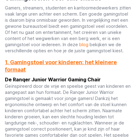
Gamers, streamers, studenten en kantoormedewerkers zitten
vaak lange uren achter een scherm. Een goede gamingstoel
is daarom bijna onmisbaar geworden. In vergelijking met een
gewone bureaustoel biedt een gamingstoel veel voordelen.
Of het nu gaat om entertainment, het creëren van unieke
content of het wegwerken van een berg werk, er is een
gamingstoel voor iedereen. In deze
blog
bekijken we de
verschillende opties en hoe je de juiste gamingstoel kiest.
1. Gamingstoel voor kinderen: het kleinere
formaat
De Ranqer Junior Warrior Gaming Chair
Geïnspireerd door de vrije en speelse geest van kinderen en
aangepast aan hun formaat. De Ranqer Junior Warrior
gamingstoel is gemaakt voor jonge gamers! Dankzij het
ergonomische ontwerp en het comfort van de stoel kunnen
kinderen comfortabel achter het scherm zitten. Naarmate
kinderen groeien, kan een slechte houding leiden tot
langdurige nek-, schouder- en rugklachten. Wanneer je de
gamingstoel correct positioneert, kan je kind zijn of haar
favoriete games comfortabeler dan ooit spelen. Het speelse