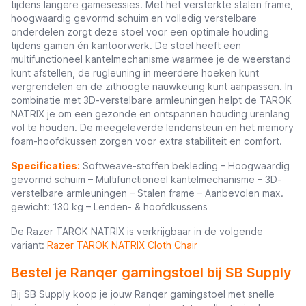
tijdens langere gamesessies. Met het versterkte stalen frame,
hoogwaardig gevormd schuim en volledig verstelbare
onderdelen zorgt deze stoel voor een optimale houding
tijdens gamen én kantoorwerk. De stoel heeft een
multifunctioneel kantelmechanisme waarmee je de weerstand
kunt afstellen, de rugleuning in meerdere hoeken kunt
vergrendelen en de zithoogte nauwkeurig kunt aanpassen. In
combinatie met 3D-verstelbare armleuningen helpt de TAROK
NATRIX je om een gezonde en ontspannen houding urenlang
vol te houden. De meegeleverde lendensteun en het memory
foam-hoofdkussen zorgen voor extra stabiliteit en comfort.
Specificaties:
Softweave-stoffen bekleding – Hoogwaardig
gevormd schuim – Multifunctioneel kantelmechanisme – 3D-
verstelbare armleuningen – Stalen frame – Aanbevolen max.
gewicht: 130 kg – Lenden- & hoofdkussens
De Razer TAROK NATRIX is verkrijgbaar in de volgende
variant:
Razer TAROK NATRIX Cloth Chair
Bestel je Ranqer gamingstoel bij SB Supply
Bij SB Supply koop je jouw Ranqer gamingstoel met snelle