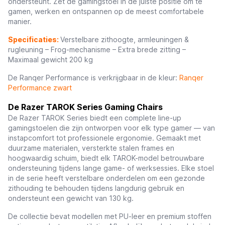
ondersteunt. Zet de gamingstoel in de juiste positie om te
gamen, werken en ontspannen op de meest comfortabele
manier.
Specificaties:
Verstelbare zithoogte, armleuningen &
rugleuning – Frog-mechanisme – Extra brede zitting –
Maximaal gewicht 200 kg
De Ranqer Performance is verkrijgbaar in de kleur:
Ranqer
Performance zwart
De Razer TAROK Series Gaming Chairs
De Razer TAROK Series biedt een complete line-up
gamingstoelen die zijn ontworpen voor elk type gamer — van
instapcomfort tot professionele ergonomie. Gemaakt met
duurzame materialen, versterkte stalen frames en
hoogwaardig schuim, biedt elk TAROK-model betrouwbare
ondersteuning tijdens lange game- of werksessies. Elke stoel
in de serie heeft verstelbare onderdelen om een gezonde
zithouding te behouden tijdens langdurig gebruik en
ondersteunt een gewicht van 130 kg.
De collectie bevat modellen met PU-leer en premium stoffen