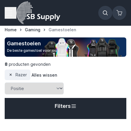
Ga naar de inhoud
Home
Gaming
Gamestoelen
Gamestoelen
De beste gamestoel voor jou
8
producten gevonden
Razer
Alles wissen
Filters
t