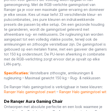
gameomgeving. Met de RGB-verlichte gamingstoel van
Ranqer ga je voor een maximale game-ervaring en domineer
je elke sessie. Kies uit maar liefst 33 verschillende kleur- en
pulscombinaties, zes pure kleuren en indrukwekkende
presets die passen bij elke setup. Om een gezonde houding
te garanderen, wordt de gamingstoel geleverd met
afneembare rug- en nekkussens. De rugleuning kan worden
aangepast tot een volledig vlakke positie, terwijl ook de
armleuningen en zithoogte verstelbaar zijn. De gamingstoel is
gebouwd op een metalen frame, met een gasveer die gamers
tot 150 kg ondersteunt. De PU-leren afwerking in combinatie
met de RGB-verlichting zorgt ervoor dat je opvalt op elke
LAN-party.
Specificaties:
Verstelbare zithoogte, armleuningen &
rugleuning – Maximaal gewicht 150 kg – Rug- & nekkussen
De Ranqer Halo gamingstoel is verkrijgbaar in twee kleuren:
Ranqer Halo gamingstoel zwart
–
Ranqer Halo gamingstoel wit
De Ranqer Aura Gaming Chair
Ontworpen met absolute perfectie en een look waarmee je