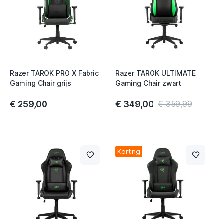
t
Razer TAROK PRO X Fabric
Razer TAROK ULTIMATE
Gaming Chair grijs
Gaming Chair zwart
€ 259,00
€ 349,00
€ 359,99
t
t
Korting
t
t