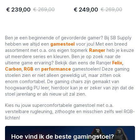
€ 239,00
€ 249,00
€ 269,00
€ 269,00
Ben je een beginnende of gevorderde gamer? Bij SB Supply
hebben we altijd een
gamestoel
voor jou! Met een breed
assortiment met o.a. ons eigen topmerk
Ranqer
heb je keuze
uit meerdere series en kleuren. Ben je op zoek naar de
ultieme game ervaring? Bekijk dan eens de Ranqer
Felix
,
Carbon
,
RGB
en
performance
gamestoelen! Deze gaming
stoelen zien er niet alleen geweldig uit, maar zitten ook
enorm comfortabel. De gaming chairs zijn gemaakt van
hoogwaardig PU leer, hierdoor kan je er zeker van zijn dat de
stoel jarenlang er als nieuw uit zal zien.
Kies nu jouw supercomfortabele gamestoel met o.a.
verstelbare rugleuning, zithoogte en misschien zelfs wel RGB-
lichten!
Hoe vind ik de beste gamingstoel?