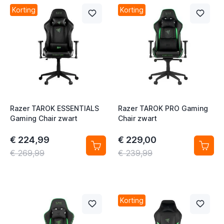
t
Korting
Korting
Razer TAROK ESSENTIALS
Razer TAROK PRO Gaming
Gaming Chair zwart
Chair zwart
t
€ 224,99
€ 229,00
€ 269,99
€ 239,99
t
t
t
Korting
t