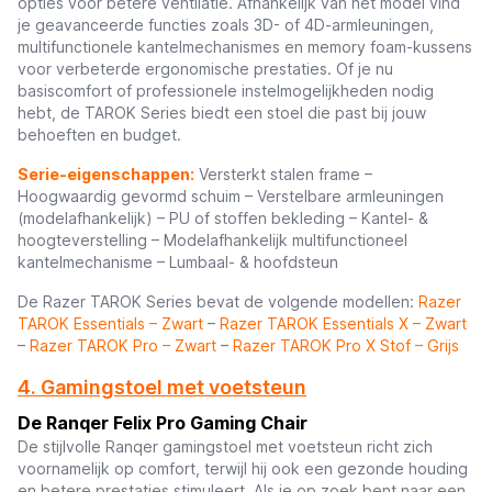
opties voor betere ventilatie. Afhankelijk van het model vind
je geavanceerde functies zoals 3D- of 4D-armleuningen,
multifunctionele kantelmechanismes en memory foam-kussens
voor verbeterde ergonomische prestaties. Of je nu
basiscomfort of professionele instelmogelijkheden nodig
hebt, de TAROK Series biedt een stoel die past bij jouw
behoeften en budget.
Serie-eigenschappen:
Versterkt stalen frame –
Hoogwaardig gevormd schuim – Verstelbare armleuningen
(modelafhankelijk) – PU of stoffen bekleding – Kantel- &
hoogteverstelling – Modelafhankelijk multifunctioneel
kantelmechanisme – Lumbaal- & hoofdsteun
De Razer TAROK Series bevat de volgende modellen:
Razer
TAROK Essentials – Zwart
–
Razer TAROK Essentials X – Zwart
–
Razer TAROK Pro – Zwart
–
Razer TAROK Pro X Stof – Grijs
4. Gamingstoel met voetsteun
De Ranqer Felix Pro Gaming Chair
De stijlvolle Ranqer gamingstoel met voetsteun richt zich
voornamelijk op comfort, terwijl hij ook een gezonde houding
en betere prestaties stimuleert. Als je op zoek bent naar een