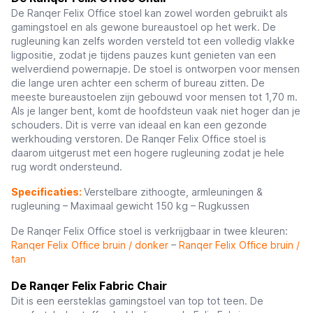
De Ranqer Felix Office stoel kan zowel worden gebruikt als
gamingstoel en als gewone bureaustoel op het werk. De
rugleuning kan zelfs worden versteld tot een volledig vlakke
ligpositie, zodat je tijdens pauzes kunt genieten van een
welverdiend powernapje. De stoel is ontworpen voor mensen
die lange uren achter een scherm of bureau zitten. De
meeste bureaustoelen zijn gebouwd voor mensen tot 1,70 m.
Als je langer bent, komt de hoofdsteun vaak niet hoger dan je
schouders. Dit is verre van ideaal en kan een gezonde
werkhouding verstoren. De Ranqer Felix Office stoel is
daarom uitgerust met een hogere rugleuning zodat je hele
rug wordt ondersteund.
Specificaties:
Verstelbare zithoogte, armleuningen &
rugleuning – Maximaal gewicht 150 kg – Rugkussen
De Ranqer Felix Office stoel is verkrijgbaar in twee kleuren:
Ranqer Felix Office bruin / donker
–
Ranqer Felix Office bruin /
tan
De Ranqer Felix Fabric Chair
Dit is een eersteklas gamingstoel van top tot teen. De