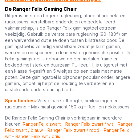
De Ranqer Felix Gaming Chair
Uitgerust met een hogere rugleuning, afneembare nek- en
rugkussens, verstelbare onderdelen en gedetailleerd
vakmanschap, is de Ranqer Felix gamingstoel extreem
veelzijdig. Gebruik de verstelbare rugleuning (90–180°) om
een welverdiend dutje te doen tussen killstreaks door. De
gamingstoel is volledig verstelbaar zodat je kunt gamen,
werken en ontspannen in de meest ergonomische positie. De
Felix gamingstoel is gebouwd op een metalen frame en
bekleed met sterk en duurzaam PU-leer. Hij is uitgerust met
een klasse 4-gaslift en 5 wieltjes op een basis met matte
poten. Deze gamingstoel is bijzonder populair onder langere
gamers, omdat hij helpt de houding te verbeteren en
uitstekende ondersteuning biedt.
Specificaties
: Verstelbare zithoogte, armleuningen en
rugleuning – Maximaal gewicht 150 kg – Rug- en nekkussens
De Ranqer Felix Gaming Chair is verkrijgbaar in meerdere
kleuren:
Ranqer Felix zwart
–
Ranqer Felix zwart / wit
–
Ranqer
Felix zwart / blauw
–
Ranqer Felix zwart / rood
–
Ranqer Felix
wit
–
Ranqer Felix wit / grijs