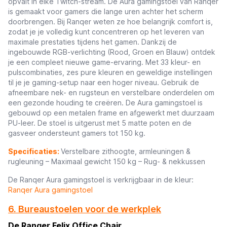
opvalt in elke Twitch-stream. De Aura gamingstoel van Ranqer
is gemaakt voor gamers die lange uren achter het scherm
doorbrengen. Bij Ranqer weten ze hoe belangrijk comfort is,
zodat je je volledig kunt concentreren op het leveren van
maximale prestaties tijdens het gamen. Dankzij de
ingebouwde RGB-verlichting (Rood, Groen en Blauw) ontdek
je een compleet nieuwe game-ervaring. Met 33 kleur- en
pulscombinaties, zes pure kleuren en geweldige instellingen
til je je gaming-setup naar een hoger niveau. Gebruik de
afneembare nek- en rugsteun en verstelbare onderdelen om
een gezonde houding te creëren. De Aura gamingstoel is
gebouwd op een metalen frame en afgewerkt met duurzaam
PU-leer. De stoel is uitgerust met 5 matte poten en de
gasveer ondersteunt gamers tot 150 kg.
Specificaties:
Verstelbare zithoogte, armleuningen &
rugleuning – Maximaal gewicht 150 kg – Rug- & nekkussen
De Ranqer Aura gamingstoel is verkrijgbaar in de kleur:
Ranqer Aura gamingstoel
6. Bureaustoelen voor de werkplek
De Ranqer Felix Office Chair