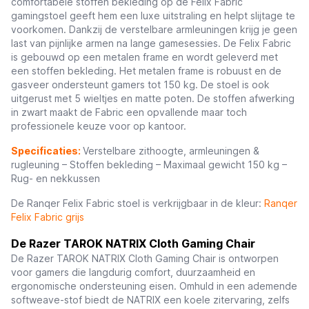
comfortabele stoffen bekleding op de Felix Fabric
gamingstoel geeft hem een luxe uitstraling en helpt slijtage te
voorkomen. Dankzij de verstelbare armleuningen krijg je geen
last van pijnlijke armen na lange gamesessies. De Felix Fabric
is gebouwd op een metalen frame en wordt geleverd met
een stoffen bekleding. Het metalen frame is robuust en de
gasveer ondersteunt gamers tot 150 kg. De stoel is ook
uitgerust met 5 wieltjes en matte poten. De stoffen afwerking
in zwart maakt de Fabric een opvallende maar toch
professionele keuze voor op kantoor.
Specificaties:
Verstelbare zithoogte, armleuningen &
rugleuning – Stoffen bekleding – Maximaal gewicht 150 kg –
Rug- en nekkussen
De Ranqer Felix Fabric stoel is verkrijgbaar in de kleur:
Ranqer
Felix Fabric grijs
De Razer TAROK NATRIX Cloth Gaming Chair
De Razer TAROK NATRIX Cloth Gaming Chair is ontworpen
voor gamers die langdurig comfort, duurzaamheid en
ergonomische ondersteuning eisen. Omhuld in een ademende
softweave-stof biedt de NATRIX een koele zitervaring, zelfs