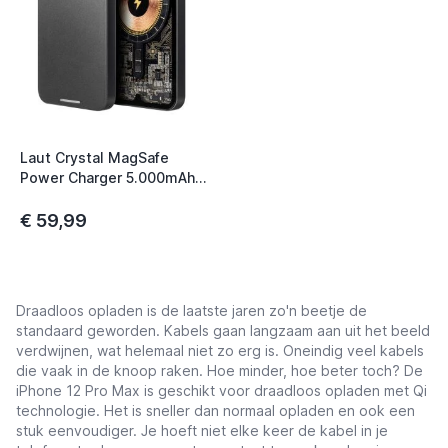
t
t
t
t
Laut Crystal MagSafe
Power Charger 5.000mAh
zwart
€ 59,99
t
t
Draadloos opladen is de laatste jaren zo'n beetje de
standaard geworden. Kabels gaan langzaam aan uit het beeld
verdwijnen, wat helemaal niet zo erg is. Oneindig veel kabels
die vaak in de knoop raken. Hoe minder, hoe beter toch? De
iPhone 12 Pro Max is geschikt voor draadloos opladen met Qi
technologie. Het is sneller dan normaal opladen en ook een
stuk eenvoudiger. Je hoeft niet elke keer de kabel in je