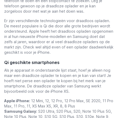
telefoon te doen en een stopcontact te zoeken. Leg je
telefoon gewoon op je draadloze oplader en je kan
zorgeloos door met wat je aan het doen was.
Er zijn verschillende technologieën voor draadloos opladen.
De meest populaire is Qi die door alle grote bedrijven wordt
ondersteund. Apple heeft het draadloos opladen opgenomen
in al hun nieuwste iPhone-modellen en Samsung doet dat
zelfs al jaren, waardoor er al veel draadloze opladers op de
markt zijn. Check wel altijd even of een oplader daadwerkelijk
geschikt is voor je iPhone.
Qi geschikte smartphones
Als je apparaat in onderstaande lijst staat, hoef je alleen nog
maar een draadloze oplader te kopen en je kan van start! Je
hoeft niet perse een oplader te kopen bij het merk van je
smartphone. De draadloze oplader van Samsung werkt
bijvoorbeeld ook voor de iPhone XS.
Apple iPhone:
12 Mini, 12, 12 Pro, 12 Pro Max,
SE 2020, 11 Pro
Max, 11 Pro, 11, XS Max XS, XR, 8, 8 Plus
Samsung Galaxy:
S20 Ultra, S20 Plus, S20, Note 10 Plus 5G,
Note 10 Plus, Note 10, S10 5G, S10 Plus, S10, S10e, Note 9,