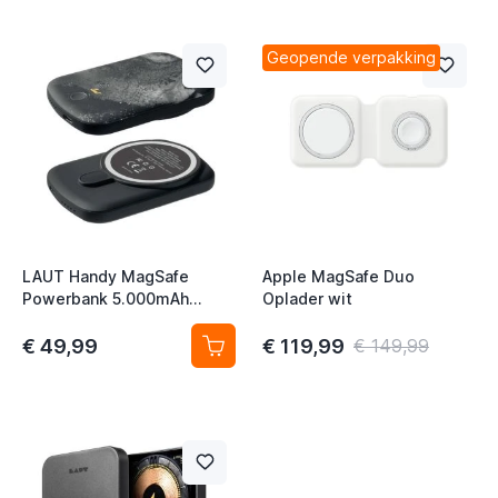
Geopende verpakking
t
LAUT Handy MagSafe
Apple MagSafe Duo
Powerbank 5.000mAh
Oplader wit
zwart
€ 49,99
€ 119,99
€ 149,99
t
t
t