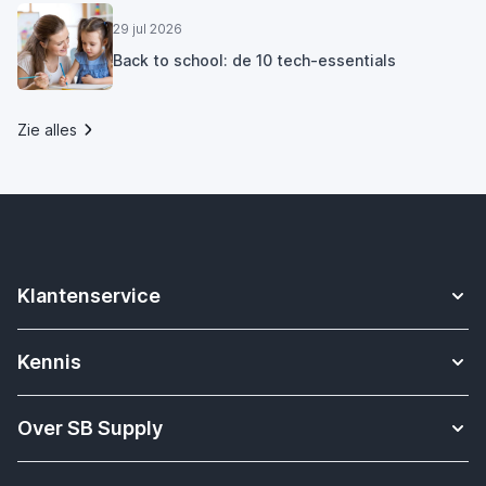
29 jul 2026
Back to school: de 10 tech-essentials
Zie alles
Klantenservice
Contact
Kennis
Betalen
Apple Watch bandjes kennisbank
Verzending & bezorging
Over SB Supply
Onderwijs oplossingen
Garantieservice
Over SB Supply