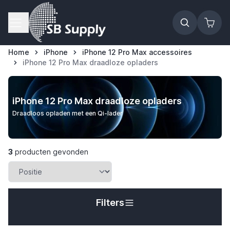
Ga naar de inhoud
Home
iPhone
iPhone 12 Pro Max accessoires
iPhone 12 Pro Max draadloze opladers
iPhone 12 Pro Max draadloze opladers
Draadloos opladen met een Qi-lader
3
producten gevonden
Filters
t