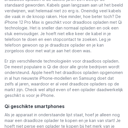
standaard geworden. Kabels gaan langzaam aan uit het beeld
t
verdwijnen, wat helemaal niet zo erg is. Oneindig veel kabels
die vaak in de knoop raken. Hoe minder, hoe beter toch? De
t
iPhone 12 Pro Max is geschikt voor draadloos opladen met Qi
technologie. Het is sneller dan normaal opladen en ook een
t
stuk eenvoudiger. Je hoeft niet elke keer de kabel in je
telefoon te doen en een stopcontact te zoeken. Leg je
t
telefoon gewoon op je draadloze oplader en je kan
zorgeloos door met wat je aan het doen was.
Er zijn verschillende technologieën voor draadloos opladen.
De meest populaire is Qi die door alle grote bedrijven wordt
ondersteund. Apple heeft het draadloos opladen opgenomen
t
in al hun nieuwste iPhone-modellen en Samsung doet dat
zelfs al jaren, waardoor er al veel draadloze opladers op de
t
markt zijn. Check wel altijd even of een oplader daadwerkelijk
geschikt is voor je iPhone.
Qi geschikte smartphones
Als je apparaat in onderstaande lijst staat, hoef je alleen nog
maar een draadloze oplader te kopen en je kan van start! Je
hoeft niet perse een oplader te kopen bij het merk van je