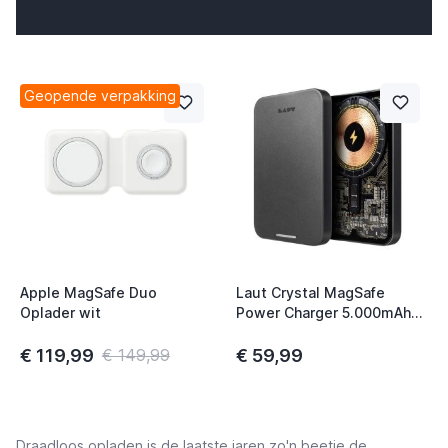
Geopende verpakking
t
Apple MagSafe Duo
Laut Crystal MagSafe
Oplader wit
Power Charger 5.000mAh
zwart
€ 119,99
€ 59,99
€ 149,99
t
t
t
Draadloos opladen is de laatste jaren zo'n beetje de