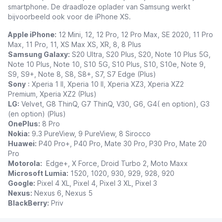
smartphone. De draadloze oplader van Samsung werkt
bijvoorbeeld ook voor de iPhone XS.
Apple iPhone:
12 Mini, 12, 12 Pro, 12 Pro Max,
SE 2020, 11 Pro
Max, 11 Pro, 11, XS Max XS, XR, 8, 8 Plus
Samsung Galaxy:
S20 Ultra, S20 Plus, S20, Note 10 Plus 5G,
Note 10 Plus, Note 10, S10 5G, S10 Plus, S10, S10e, Note 9,
S9, S9+, Note 8, S8, S8+, S7, S7 Edge (Plus)
Sony
: Xperia 1 II, Xperia 10 II, Xperia XZ3, Xperia XZ2
Premium, Xperia XZ2 (Plus)
LG:
Velvet, G8 ThinQ, G7 ThinQ, V30, G6, G4( en option), G3
(en option) (Plus)
OnePlus:
8 Pro
Nokia:
9.3 PureView, 9 PureView, 8 Sirocco
Huawei:
P40 Pro+, P40 Pro, Mate 30 Pro, P30 Pro, Mate 20
Pro
Motorola:
Edge+, X Force, Droid Turbo 2, Moto Maxx
Microsoft Lumia:
1520, 1020, 930, 929, 928, 920
Google:
Pixel 4 XL, Pixel 4, Pixel 3 XL, Pixel 3
Nexus:
Nexus 6, Nexus 5
BlackBerry:
Priv