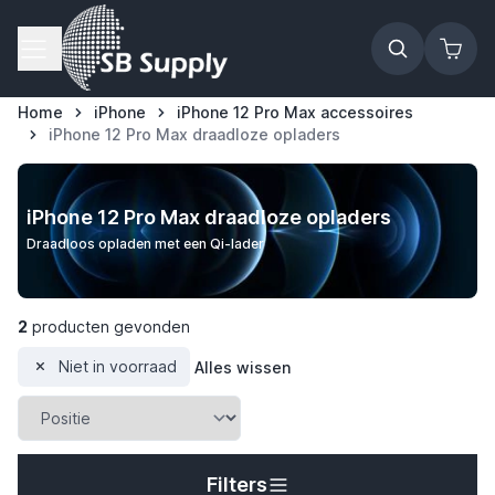
Ga naar de inhoud
Home
iPhone
iPhone 12 Pro Max accessoires
iPhone 12 Pro Max draadloze opladers
iPhone 12 Pro Max draadloze opladers
Draadloos opladen met een Qi-lader
2
producten gevonden
Niet in voorraad
Alles wissen
t
Filters