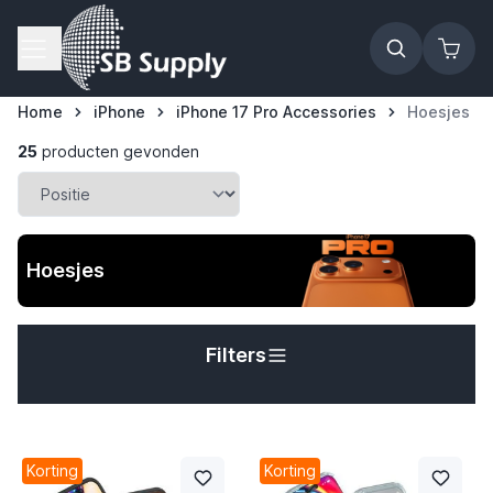
Ga naar de inhoud
Home
iPhone
iPhone 17 Pro Accessories
Hoesjes
25
producten gevonden
Hoesjes
Filters
t
Korting
Korting