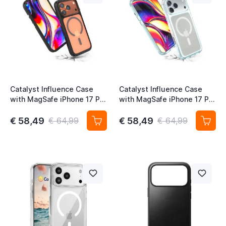
t
t
Catalyst Influence Case
Catalyst Influence Case
with MagSafe iPhone 17 Pro
with MagSafe iPhone 17 Pro
Black
Clear
€ 58,49
€ 58,49
€ 64,99
€ 64,99
t
t