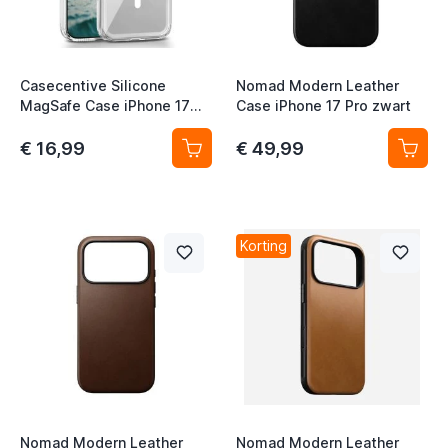
t
Casecentive Silicone
Nomad Modern Leather
MagSafe Case iPhone 17
Case iPhone 17 Pro zwart
Pro transparant
€ 16,99
€ 49,99
t
t
Korting
t
t
t
t
Nomad Modern Leather
Nomad Modern Leather