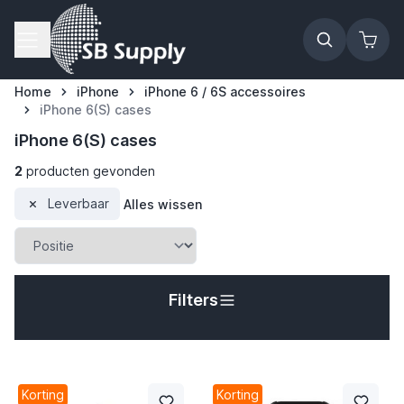
Ga naar de inhoud
Home
iPhone
iPhone 6 / 6S accessoires
iPhone 6(S) cases
iPhone 6(S) cases
t
2
producten gevonden
Leverbaar
Alles wissen
t
t
Filters
t
t
Korting
Korting