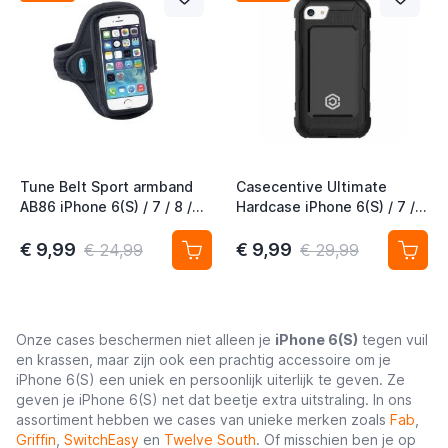
t
Tune Belt Sport armband
Casecentive Ultimate
t
AB86 iPhone 6(S) / 7 / 8 /
Hardcase iPhone 6(S) / 7 / 8
SE 2020 zwart
/ SE 2020 zwart
€ 9,99
€ 9,99
€ 24,99
€ 29,99
t
Onze cases beschermen niet alleen je
iPhone 6(S)
tegen vuil
en krassen, maar zijn ook een prachtig accessoire om je
t
iPhone 6(S) een uniek en persoonlijk uiterlijk te geven. Ze
geven je iPhone 6(S) net dat beetje extra uitstraling. In ons
t
assortiment hebben we cases van unieke merken zoals
Fab
,
Griffin
,
SwitchEasy
en
Twelve South
. Of misschien ben je op