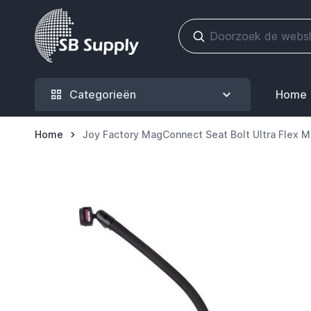
Ga naar de inhoud
Categorieën
Home
Home
Joy Factory MagConnect Seat Bolt Ultra Flex 