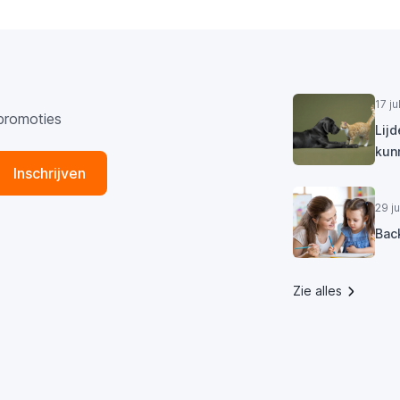
17 j
promoties
Lij
kun
Inschrijven
29 j
Bac
Zie alles