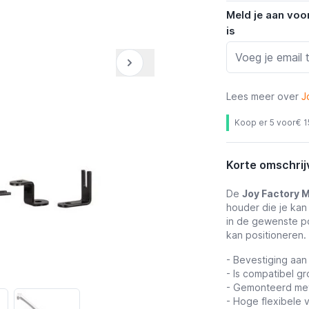
Meld je aan voo
is
Lees meer over
J
Koop er 5 voor
€ 1
Korte omschrij
De
Joy Factory M
houder die je kan
in de gewenste po
kan positioneren.
- Bevestiging aan
- Is compatibel g
- Gemonteerd met
- Hoge flexibele 