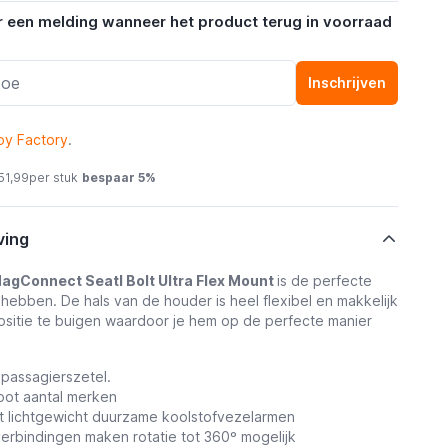
r een melding wanneer het product terug in voorraad
Inschrijven
oy Factory
.
51,99
per stuk
bespaar
5
%
ving
agConnect Seatl Bolt Ultra Flex Mount
is de perfecte
 hebben. De hals van de houder is heel flexibel en makkelijk
sitie te buigen waardoor je hem op de perfecte manier
 passagierszetel.
root aantal merken
 lichtgewicht duurzame koolstofvezelarmen
verbindingen maken rotatie tot 360º mogelijk