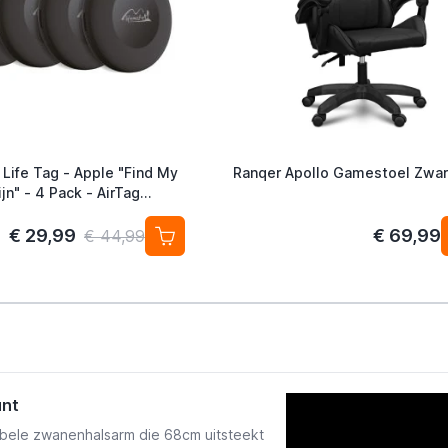
 Life Tag - Apple "Find My
Ranqer Apollo Gamestoel Zwar
jn" - 4 Pack - AirTag
ef
€ 29,99
€ 69,99
€ 44,99
unt
ibele zwanenhalsarm die 68cm uitsteekt