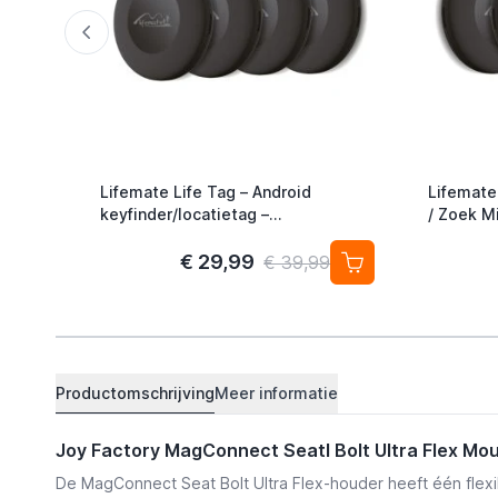
Lifemate Life Tag – Android
Lifemate
keyfinder/locatietag –
/ Zoek Mi
Android/Google Find My Device –
Alternati
4-pack
€ 29,99
€ 39,99
Productomschrijving
Meer informatie
Joy Factory MagConnect Seatl Bolt Ultra Flex Mo
De MagConnect Seat Bolt Ultra Flex-houder heeft één flex