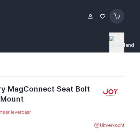
ry MagConnect Seat Bolt
x Mount
 meer leverbaar
Uitverkocht