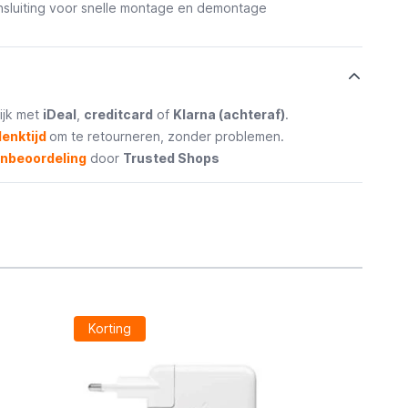
nsluiting voor snelle montage en demontage
ijk met
iDeal
,
creditcard
of
Klarna (achteraf)
.
enktijd
om te retourneren, zonder problemen.
enbeoordeling
door
Trusted Shops
Korting