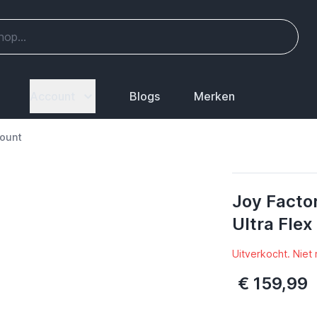
Account
Blogs
Merken
Mount
Joy Facto
Ultra Fle
Uitverkocht. Niet
€ 159,99