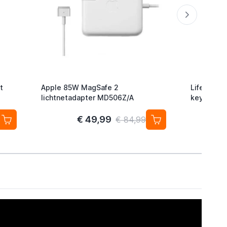
t
Apple 85W MagSafe 2
Lifemate L
lichtnetadapter MD506Z/A
keyfinder/
Android/G
2-pack
€ 49,99
€ 84,99