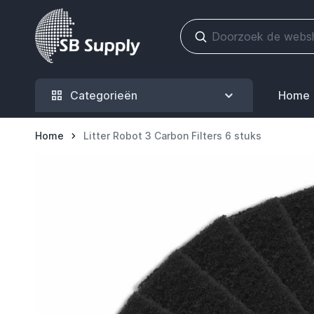
Ga naar de inhoud
Categorieën
Home
Home
Litter Robot 3 Carbon Filters 6 stuks