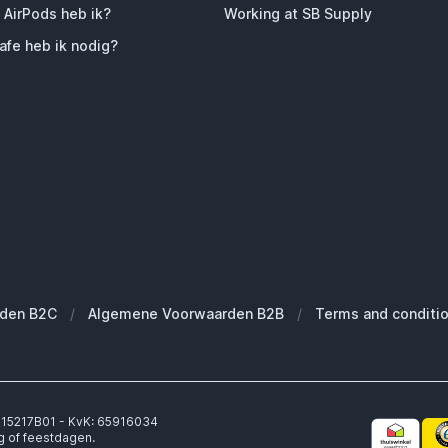
 AirPods heb ik?
Working at SB Supply
fe heb ik nodig?
den B2C
/
Algemene Voorwaarden B2B
/
Terms and conditi
6315217B01 - KvK: 65916034
g of feestdagen.