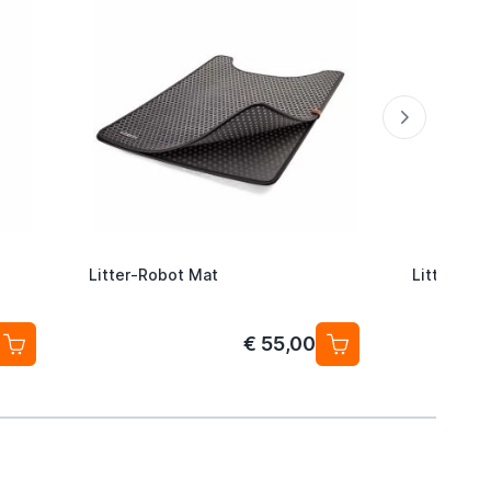
Litter-Robot Mat
Litter Ro
€ 55,00