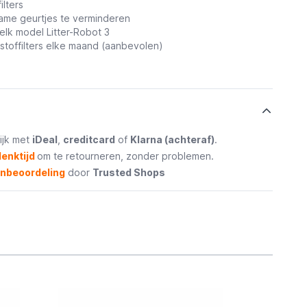
ilters
ame geurtjes te verminderen
elk model Litter-Robot 3
stoffilters elke maand (aanbevolen)
ijk met
iDeal
,
creditcard
of
Klarna (achteraf)
.
enktijd
om te retourneren, zonder problemen.
enbeoordeling
door
Trusted Shops