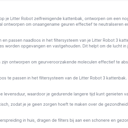
ng op je Litter Robot zelfreinigende kattenbak, ontworpen om een n
al ontworpen om onaangename geuren effectief te neutraliseren en va
ren en passen naadloos in het filtersysteem van je Litter Robot 3 ka
 worden opgevangen en vastgehouden. Dit helpt om de lucht in je 
s zijn ontworpen om geurveroorzakende moleculen effectief te a
oos te passen in het filtersysteem van de Litter Robot 3 kattenba
e levensduur, waardoor je gedurende langere tijd kunt genieten van 
toxisch, zodat je je geen zorgen hoeft te maken over de gezondheid v
rspreiding in huis, dragen de filters bij aan een schonere en gezo