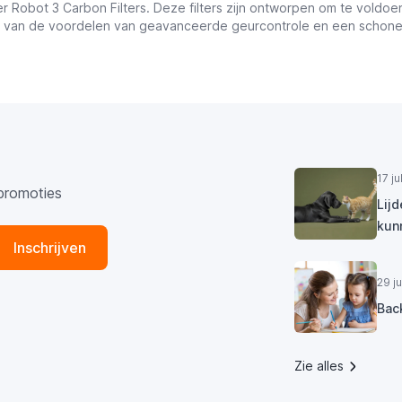
ter Robot 3 Carbon Filters. Deze filters zijn ontworpen om te voldo
niet van de voordelen van geavanceerde geurcontrole en een scho
17 j
promoties
Lij
kun
Inschrijven
29 j
Bac
Zie alles