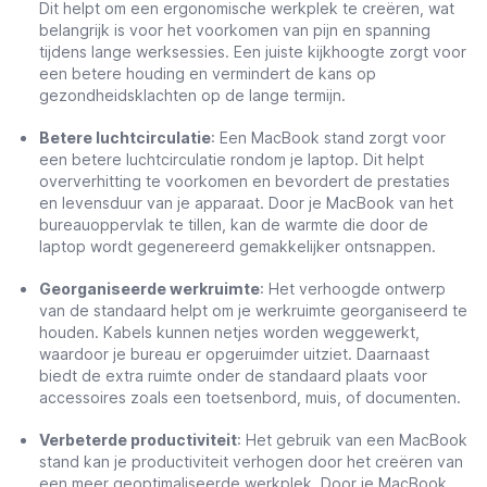
Dit helpt om een ergonomische werkplek te creëren, wat
belangrijk is voor het voorkomen van pijn en spanning
tijdens lange werksessies. Een juiste kijkhoogte zorgt voor
een betere houding en vermindert de kans op
gezondheidsklachten op de lange termijn.
Betere luchtcirculatie
: Een MacBook stand zorgt voor
een betere luchtcirculatie rondom je laptop. Dit helpt
oververhitting te voorkomen en bevordert de prestaties
en levensduur van je apparaat. Door je MacBook van het
bureauoppervlak te tillen, kan de warmte die door de
laptop wordt gegenereerd gemakkelijker ontsnappen.
Georganiseerde werkruimte
: Het verhoogde ontwerp
van de standaard helpt om je werkruimte georganiseerd te
houden. Kabels kunnen netjes worden weggewerkt,
waardoor je bureau er opgeruimder uitziet. Daarnaast
biedt de extra ruimte onder de standaard plaats voor
accessoires zoals een toetsenbord, muis, of documenten.
Verbeterde productiviteit
: Het gebruik van een MacBook
stand kan je productiviteit verhogen door het creëren van
een meer geoptimaliseerde werkplek. Door je MacBook