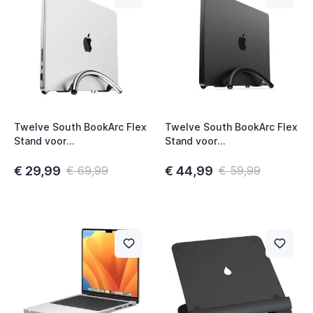
t
t
t
Twelve South BookArc Flex
Twelve South BookArc Flex
Stand voor
Stand voor
t
MacBook/Notebook
MacBook/Notebook zwart
Chrome
€ 29,99
€ 44,99
€ 69,99
€ 59,99
t