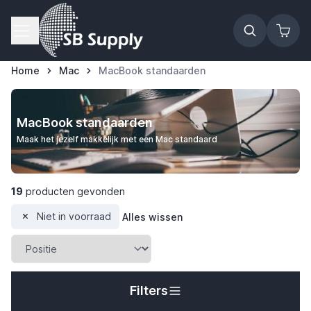
Ga naar de inhoud
Home
Mac
MacBook standaarden
MacBook standaarden
Maak het jezelf makkelijk met een Mac standaard
19
producten gevonden
Niet in voorraad
Alles wissen
Filters
t