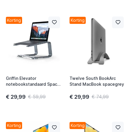
Korting
Korting
Griffin Elevator
Twelve South BookArc
notebookstandaard Space
Stand MacBook spacegrey
Grey
€ 29,99
€ 29,99
€ 59,99
€ 74,99
Korting
Korting