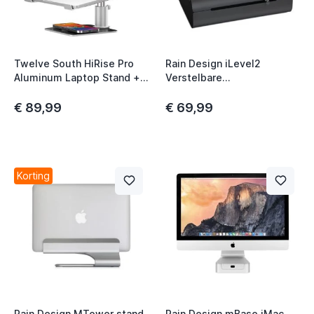
t
Twelve South HiRise Pro
Rain Design iLevel2
Aluminum Laptop Stand +
Verstelbare
MagSafe Houder zwart
Laptopstandaard Zwart
€ 89,99
€ 69,99
Korting
Rain Design MTower stand
Rain Design mBase iMac