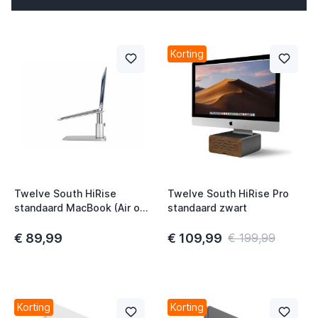
t
Korting
Twelve South HiRise
Twelve South HiRise Pro
t
standaard MacBook (Air of
standaard zwart
Pro)
t
€ 89,99
€ 109,99
€ 199,99
t
t
t
Korting
Korting