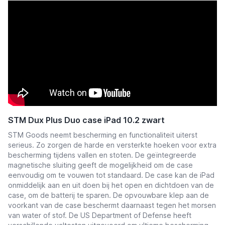
STM Dux Plus Duo case iPad 10.2 zwart
STM Goods neemt bescherming en functionaliteit uiterst
serieus. Zo zorgen de harde en versterkte hoeken voor extra
bescherming tijdens vallen en stoten. De geïntegreerde
magnetische sluiting geeft de mogelijkheid om de case
eenvoudig om te vouwen tot standaard. De case kan de iPad
onmiddelijk aan en uit doen bij het open en dichtdoen van de
case, om de batterij te sparen. De opvouwbare klep aan de
voorkant van de case beschermt daarnaast tegen het morsen
van water of stof. De
US Department of Defense heeft