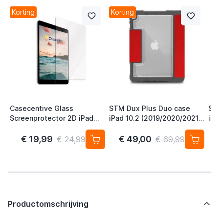
Korting
Korting
Casecentive Glass
STM Dux Plus Duo case
ST
Screenprotector 2D iPad
iPad 10.2 (2019/2020/2021)
iPa
10.2" 2019 / 2020 / 2021
rood
bl
€ 19,99
€ 49,00
€ 24,99
€ 69,99
Productomschrijving