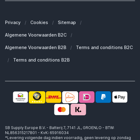
Onze merken
Welke Apple MacBook heb ik?
Veelgestelde vragen
Onze blogs
Welke Apple Watch heb ik?
Zakelijke klanten (B2B)
Privacy
/
Cookies
/
Sitemap
/
Duurzaamheid
Welke Apple AirPods heb ik?
Reserve onderdelen
Algemene Voorwaarden B2C
/
Werken bij SB Supply
Welke MagSafe heb ik nodig?
Daarom SB Supply
Algemene Voorwaarden B2B
/
Terms and conditions B2C
Working at SB Supply
Groot en uniek assortiment
400.000+ klanten geleverd
/
Terms and conditions B2B
Niet goed, geld terug
Ook jouw zakelijke specialist!
SB Supply Europe B.V. - Batterij 7, 7141 JL, GROENLO - BTW:
NL856315217B01 - KvK: 65916034
*Levering volgende dag indien voorradig, geen levering op zondag