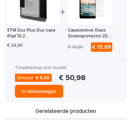
+
STM Dux Plus Duo case
Casecentive Glass
iPad 10.2
Screenprotector 2D
(2019/2020/2021) zwart
iPad 10.2" 2019 /
€ 34,99
€ 15,99
€ 19,99
2020 / 2021
Totaalbedrag voor bundel
€ 50,98
Bespaar
€ 4,00
In winkelwagen
Gerelateerde producten