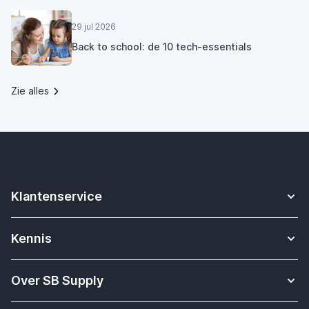
29 jul 2026
Back to school: de 10 tech-essentials
Zie alles
Klantenservice
Contact
Kennis
Betalen
Apple Watch bandjes kennisbank
Verzending & bezorging
Over SB Supply
Onderwijs oplossingen
Garantieservice