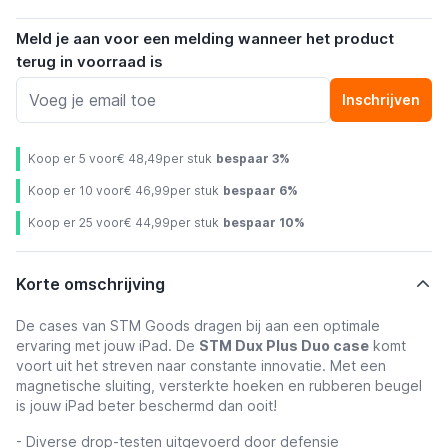
Meld je aan voor een melding wanneer het product
terug in voorraad is
Inschrijven
Koop er 5 voor
€ 48,49
per stuk
bespaar
3
%
Koop er 10 voor
€ 46,99
per stuk
bespaar
6
%
Koop er 25 voor
€ 44,99
per stuk
bespaar
10
%
Korte omschrijving
De cases van STM Goods dragen bij aan een optimale
ervaring met jouw iPad. De
STM Dux Plus Duo case
komt
voort uit het streven naar constante innovatie. Met een
magnetische sluiting, versterkte hoeken en rubberen beugel
is jouw iPad beter beschermd dan ooit!
- Diverse drop-testen uitgevoerd door defensie