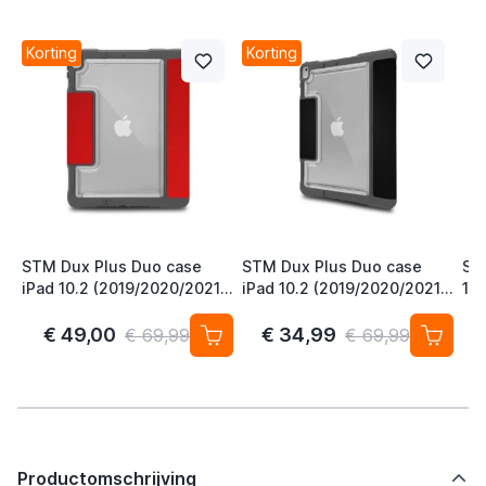
Korting
Korting
STM Dux Plus Duo case
STM Dux Plus Duo case
ST
iPad 10.2 (2019/2020/2021)
iPad 10.2 (2019/2020/2021)
10.
rood
zwart
bl
€ 49,00
€ 34,99
€ 69,99
€ 69,99
Productomschrijving