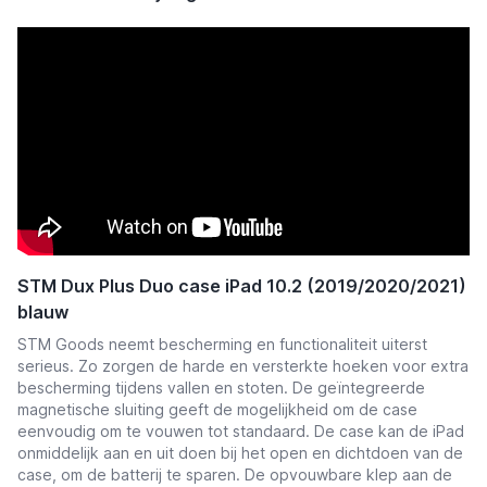
STM Dux Plus Duo case iPad 10.2 (2019/2020/2021)
blauw
STM Goods neemt bescherming en functionaliteit uiterst
serieus. Zo zorgen de harde en versterkte hoeken voor extra
bescherming tijdens vallen en stoten. De geïntegreerde
magnetische sluiting geeft de mogelijkheid om de case
eenvoudig om te vouwen tot standaard. De case kan de iPad
onmiddelijk aan en uit doen bij het open en dichtdoen van de
case, om de batterij te sparen. De opvouwbare klep aan de