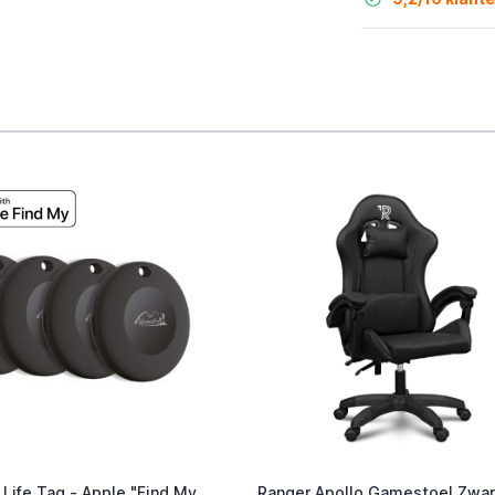
 Life Tag - Apple "Find My
Ranqer Apollo Gamestoel Zwar