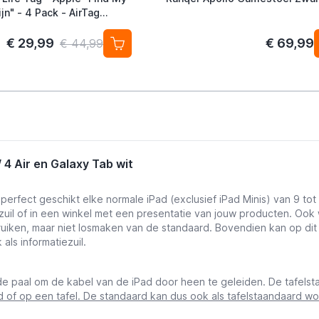
jn" - 4 Pack - AirTag
ef
€ 29,99
€ 69,99
€ 44,99
 4 Air en Galaxy Tab wit
erfect geschikt elke normale iPad (exclusief iPad Minis) van 9 to
uil of in een winkel met een presentatie van jouw producten. Ook w
bruiken, maar niet losmaken van de standaard. Bovendien kan op 
 als informatiezuil.
 de paal om de kabel van de iPad door heen te geleiden. De tafelst
of op een tafel. De standaard kan dus ook als tafelstaandaard wo