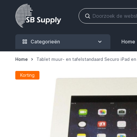
Ga naar de inhoud
Categorieën
Home
Home
Tablet muur- en tafelstandaard Securo iPad en
Korting