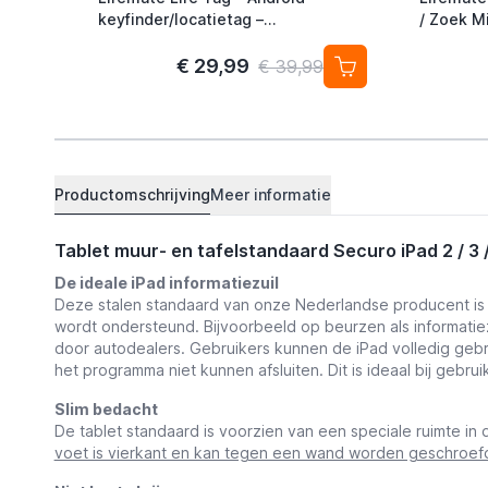
keyfinder/locatietag –
/ Zoek Mi
Android/Google Find My Device –
Alternati
4-pack
€ 29,99
€ 39,99
Productomschrijving
Meer informatie
Tablet muur- en tafelstandaard Securo iPad 2 / 3 /
De ideale iPad informatiezuil
Deze stalen standaard van onze Nederlandse producent is p
wordt ondersteund. Bijvoorbeeld op beurzen als informatiez
door autodealers. Gebruikers kunnen de iPad volledig ge
het programma niet kunnen afsluiten. Dit is ideaal bij gebruik
Slim bedacht
De tablet standaard is voorzien van een speciale ruimte in
voet is vierkant en kan tegen een wand worden geschroefd 