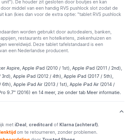
 unit").
De houder zit gesloten door boutjes en kan
 door middel van een handig RVS pushlock slot zodat de
uit kan (kies dan voor de extra optie: "tablet RVS pushlock
andaarden worden gebruikt door autodealers, banken,
appijen, restaurants en hotelketens, ziekenhuizen en
ngen wereldwijd.
Deze tablet tafelstandaard is een
t van een Nederlandse producent.
er Aspire, Apple iPad (2010 / 1st), Apple iPad (2011 / 2nd),
 3rd), Apple iPad (2012 / 4th), Apple iPad (2017 / 5th),
 6th), Apple iPad Air (2013 / 1st), Apple iPad Air (2014 /
Pro 9.7" (2016) en 14 meer, zie onder tab
Meer informatie
.
ijk met
iDeal
,
creditcard
of
Klarna (achteraf)
.
enktijd
om te retourneren, zonder problemen.
enbeoordeling
door
Trusted Shops