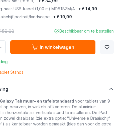
hlock slot (foto 9)
+
€ 34,99
ng-naar-USB-kabel (1,00 m) MD818ZM/A
+
€ 14,99
aischijf portrait/landscape
+
€ 19,99
159,00
Beschikbaar om te bestellen
In winkelwagen
ding
ablet Stands
.
ving
 Galaxy Tab muur- en tafelstandaard
voor tablets van 9
aal op beurzen, in winkels of kantoren. De aluminium
l in horizontale als verticale stand te installeren. De iPad
 zowel draaibaar (zie extra optie: "Universele Draaischijf
e") als kantelbaar worden gemaakt (kies dan voor de extra