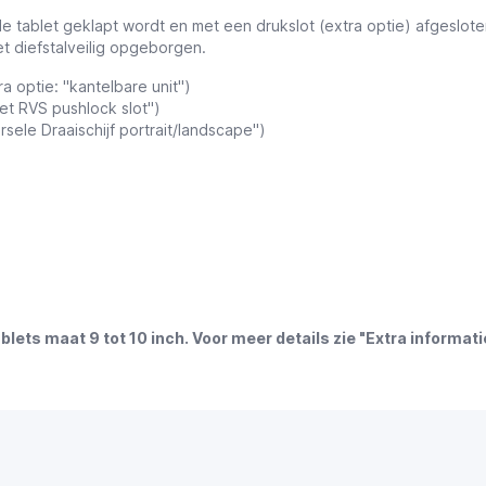
tablet geklapt wordt en met een drukslot (extra optie) afgesloten 
et diefstalveilig opgeborgen.
a optie: "kantelbare unit")
let RVS pushlock slot")
rsele Draaischijf portrait/landscape")
lets maat 9 tot 10 inch. Voor meer details zie "Extra informati