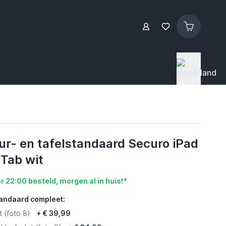
ur- en tafelstandaard Securo iPad
 Tab wit
r 22:00 besteld, morgen al in huis!*
tandaard compleet:
t (foto 8)
+
€ 39,99