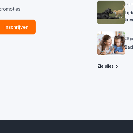
17 j
promoties
Lij
kun
Inschrijven
29 j
Bac
Zie alles