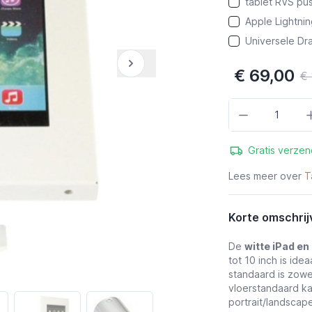
tablet RVS pus
Apple Lightni
Universele Dra
€ 69,00
€ 
Aantal
Gratis verzen
Lees meer over
T
Korte omschrij
De
witte iPad en
tot 10 inch is ide
standaard
is zowe
vloerstandaard kan
portrait/landscap