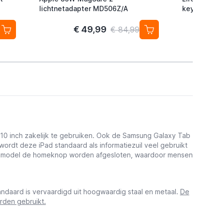
lichtnetadapter MD506Z/A
keyfinder/
Android/G
2-pack
€ 49,99
€ 84,99
t 10 inch zakelijk te gebruiken. Ook de Samsung Galaxy Tab
ordt deze iPad standaard als informatiezuil veel gebruikt
dit model de homeknop worden afgesloten, waardoor mensen
andaard is vervaardigd uit hoogwaardig staal en metaal.
De
rden gebruikt.