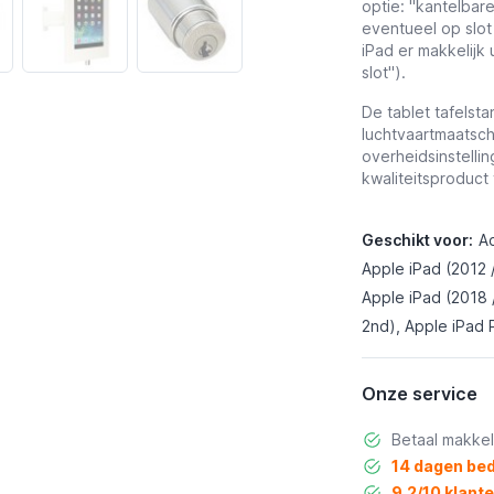
optie: "kantelbare
eventueel op slot
iPad er makkelijk 
slot").
De tablet tafelst
luchtvaartmaatsch
overheidsinstelli
kwaliteitsproduc
Geschikt voor:
Ac
Apple iPad (2012 /
Apple iPad (2018 /
2nd), Apple iPad 
Onze service
Betaal makkel
14 dagen bed
9,2/10 klant