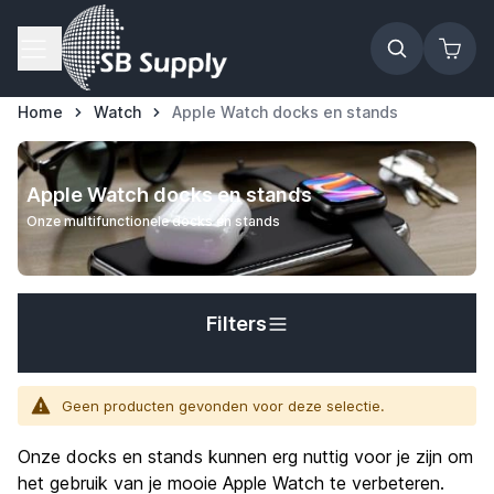
Ga naar de inhoud
Home
Watch
Apple Watch docks en stands
t
Apple Watch docks en stands
Onze multifunctionele docks en stands
Filters
Geen producten gevonden voor deze selectie.
Onze docks en stands kunnen erg nuttig voor je zijn om
het gebruik van je mooie Apple Watch te verbeteren.