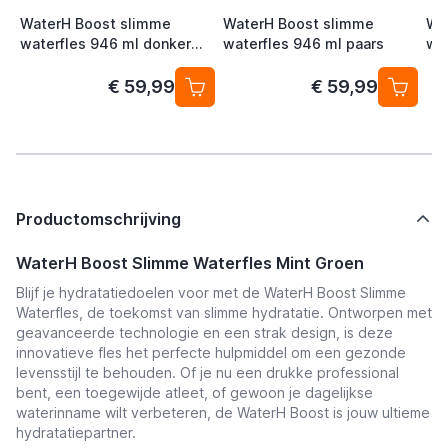
WaterH Boost slimme
WaterH Boost slimme
Wa
waterfles 946 ml donker
waterfles 946 ml paars
wat
blauw
€ 59,99
€ 59,99
Productomschrijving
WaterH Boost Slimme Waterfles Mint Groen
Blijf je hydratatiedoelen voor met de WaterH Boost Slimme
Waterfles, de toekomst van slimme hydratatie. Ontworpen met
geavanceerde technologie en een strak design, is deze
innovatieve fles het perfecte hulpmiddel om een gezonde
levensstijl te behouden. Of je nu een drukke professional
bent, een toegewijde atleet, of gewoon je dagelijkse
waterinname wilt verbeteren, de WaterH Boost is jouw ultieme
hydratatiepartner.