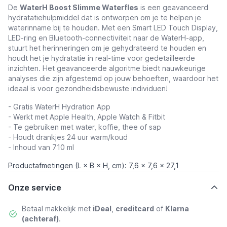
De
WaterH Boost Slimme Waterfles
is een geavanceerd
hydratatiehulpmiddel dat is ontworpen om je te helpen je
waterinname bij te houden. Met een Smart LED Touch Display,
LED-ring en Bluetooth-connectiviteit naar de WaterH-app,
stuurt het herinneringen om je gehydrateerd te houden en
houdt het je hydratatie in real-time voor gedetailleerde
inzichten. Het geavanceerde algoritme biedt nauwkeurige
analyses die zijn afgestemd op jouw behoeften, waardoor het
ideaal is voor gezondheidsbewuste individuen!
- Gratis WaterH Hydration App
- Werkt met Apple Health, Apple Watch & Fitbit
- Te gebruiken met water, koffie, thee of sap
- Houdt drankjes 24 uur warm/koud
- Inhoud van 710 ml
Productafmetingen (L × B × H, cm): 7,6 x 7,6 x 27,1
Onze service
Betaal makkelijk met
iDeal
,
creditcard
of
Klarna
(achteraf)
.