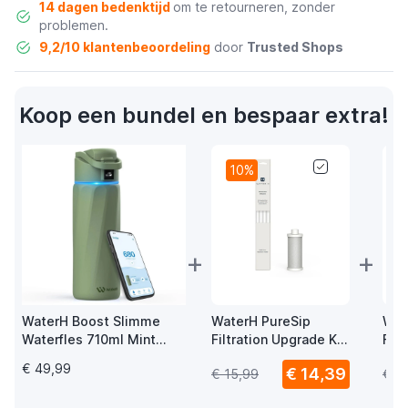
14 dagen bedenktijd
om te retourneren, zonder
problemen.
9,2/10 klantenbeoordeling
door
Trusted Shops
Koop een bundel en bespaar extra!
10%
+
+
WaterH Boost Slimme
WaterH PureSip
Wat
Waterfles 710ml Mint
Filtration Upgrade Kit
Filt
Groen
Adapt - 1 filter / 4
Kit 
€ 49,99
€ 14,39
€ 15,99
€ 1
straws
Str