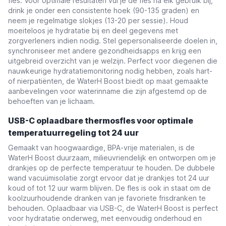
fles. Voor optimale resultaten vul je de fles na elk gebruik bij,
drink je onder een consistente hoek (90-135 graden) en
neem je regelmatige slokjes (13-20 per sessie). Houd
moeiteloos je hydratatie bij en deel gegevens met
zorgverleners indien nodig. Stel gepersonaliseerde doelen in,
synchroniseer met andere gezondheidsapps en krijg een
uitgebreid overzicht van je welzijn. Perfect voor diegenen die
nauwkeurige hydratatiemonitoring nodig hebben, zoals hart-
of nierpatiënten, de WaterH Boost biedt op maat gemaakte
aanbevelingen voor waterinname die zijn afgestemd op de
behoeften van je lichaam.
USB-C oplaadbare thermosfles voor optimale
temperatuurregeling tot 24 uur
Gemaakt van hoogwaardige, BPA-vrije materialen, is de
WaterH Boost duurzaam, milieuvriendelijk en ontworpen om je
drankjes op de perfecte temperatuur te houden. De dubbele
wand vacuümisolatie zorgt ervoor dat je drankjes tot 24 uur
koud of tot 12 uur warm blijven. De fles is ook in staat om de
koolzuurhoudende dranken van je favoriete frisdranken te
behouden. Oplaadbaar via USB-C, de WaterH Boost is perfect
voor hydratatie onderweg, met eenvoudig onderhoud en