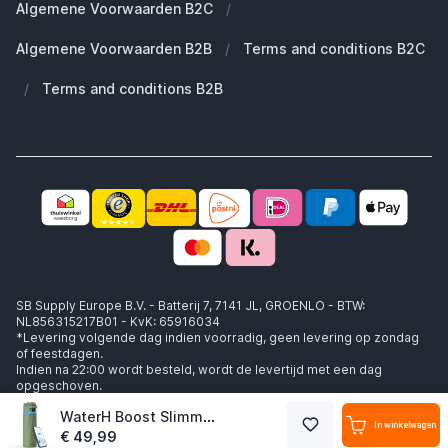
Algemene Voorwaarden B2C
/
Werken bij SB Supply
Welke MagSafe heb ik nodig?
Daarom SB Supply
Algemene Voorwaarden B2B
/
Terms and conditions B2C
Working at SB Supply
Groot en uniek assortiment
400.000+ klanten geleverd
/
Terms and conditions B2B
Niet goed, geld terug
Ook jouw zakelijke specialist!
SB Supply Europe B.V. - Batterij 7, 7141 JL, GROENLO - BTW:
NL856315217B01 - KvK: 65916034
*Levering volgende dag indien voorradig, geen levering op zondag
of feestdagen.
Indien na 22:00 wordt besteld, wordt de levertijd met een dag
opgeschoven.
WaterH Boost Slimme Waterfles 710ml Mint Groen
In winkelwagen
€ 49,99