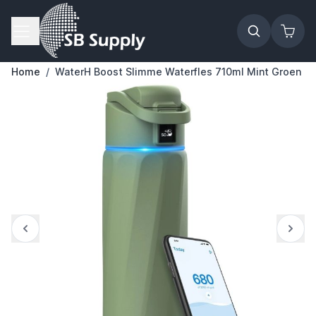
Ga naar de inhoud
Home
/
WaterH Boost Slimme Waterfles 710ml Mint Groen