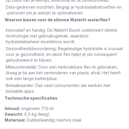
op basis van je leeftijd, levensstijl en activiteitsniveau.
Data-gedreven inzichten
: Begrijp je hydratatiebehoeften en
-patronen om je welzijn te optimaliseren.
Waarom kiezen voor de slimme WaterH-waterfles?
Innovatief en handig
: De WaterH Boost combineert slimme
technologie met gebruiksgemak, waardoor
hydratatiebeheer moeiteloos wordt.
Gezondheidsbevordering
: Regelmatige hydratatie is cruciaal
voor je gezondheid, en deze fles helpt je om consequent
gehydrateerd te blijven.
Milieuvriendelijk
: Door een herbruikbare fles te gebruiken,
draag je bij aan het verminderen van plastic afval. Het heeft
ook een lange batterijduur.
Betaalbaarder
: Dan veel concurrenten die werken met
betaalde apps.
Technische specificaties
Inhoud:
ongeveer 710 ml
Gewicht:
0,5 kg (leeg)
Materiaal:
Dubbelwandig roestvrij staal