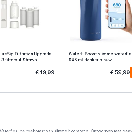
ureSip Filtration Upgrade
WaterH Boost slimme waterfle
 3 filters 4 Straws
946 ml donker blauw
€ 19,99
€ 59,99
 Waterfles, de toekomst van slimme hydratatie. Ontworpen met gea