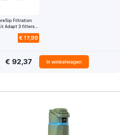
eSip Filtration
t Adapt 3 filters 4
€ 17,99
€ 92,37
In winkelwagen