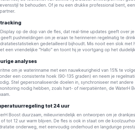
evensstijl te behouden. Of je nu een drukke professional bent, ee
partner.
etracking
Display op de dop van de fles, dat real-time updates geeft over je
n geeft pushmeldingen om je eraan te herinneren regelmatig te drin
ydratatiestatistieken gedetailleerd bijhoudt. Mis nooit een slok m
 een vriendelijke "Hallo" en toont hij je voortgang op het duidelijk
urige analyses
itme om je waterinname met een nauwkeurigheid van 15% te volge
k je onder een consistente hoek (90-135 graden) en neem je regelmat
nodig. Stel gepersonaliseerde doelen in, synchroniseer met andere
monitoring nodig hebben, zoals hart- of nierpatiënten, de WaterH
haam.
peratuurregeling tot 24 uur
terH Boost duurzaam, milieuvriendelijk en ontworpen om je drankj
 of tot 12 uur warm blijven. De fles is ook in staat om de koolzuu
dratatie onderweg, met eenvoudig onderhoud en langdurige presta