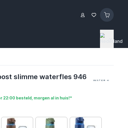
ost slimme waterfles 946
r 22:00 besteld, morgen al in huis!*