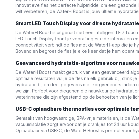
innovatieve fles het perfecte hulpmiddel om een gezonde l
wilt verbeteren, de WaterH Boost is jouw ultieme hydratatie
Smart LED Touch Display voor directe hydratati
De WaterH Boost is uitgerust met een intelligent LED Touch 
LED Touch Display toont je vooraf ingestelde intervallen e
connectiviteit verbindt de fles met de WaterH-app die je h
Bovendien begroet de fles je elke keer dat je hem opent met
Geavanceerd hydratatie-algoritme voor nauwke
De WaterH Boost maakt gebruik van een geavanceerd algor
optimale resultaten vul je de fles na elk gebruik bij, drin
hydratatie bij en deel gegevens met zorgverleners indien 
welzijn. Perfect voor diegenen die nauwkeurige hydratatie
waterinname die zijn afgestemd op de behoeften van je lic
USB-C oplaadbare thermosfles voor optimale tem
Gemaakt van hoogwaardige, BPA-vrije materialen, is de Wa
vacuümisolatie zorgt ervoor dat je drankjes tot 24 uur koud
Oplaadbaar via USB-C, de WaterH Boost is perfect voor hy