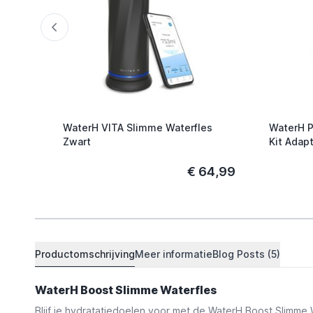
WaterH VITA Slimme Waterfles
WaterH P
Zwart
Kit Adapt
€ 64,99
Productomschrijving
Meer informatie
Blog Posts (5)
WaterH Boost Slimme Waterfles
Blijf je hydratatiedoelen voor met de WaterH Boost Slimme