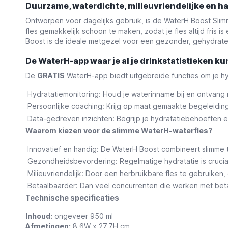
Duurzame, waterdichte, milieuvriendelijke en h
Ontworpen voor dagelijks gebruik, is de WaterH Boost Slim
fles gemakkelijk schoon te maken, zodat je fles altijd fris 
Boost is de ideale metgezel voor een gezonder, gehydrate
De WaterH-app waar je al je drinkstatistieken ku
De
GRATIS
WaterH-app biedt uitgebreide functies om je hy
Hydratatiemonitoring
: Houd je waterinname bij en ontvang 
Persoonlijke coaching
: Krijg op maat gemaakte begeleiding o
Data-gedreven inzichten
: Begrijp je hydratatiebehoeften e
Waarom kiezen voor de slimme WaterH-waterfles?
Innovatief en handig
: De WaterH Boost combineert slimme 
Gezondheidsbevordering
: Regelmatige hydratatie is cruc
Milieuvriendelijk
: Door een herbruikbare fles te gebruiken, 
Betaalbaarder
: Dan veel concurrenten die werken met bet
Technische specificaties
Inhoud:
ongeveer 950 ml
Afmetingen:
8,6W x 27,7H cm