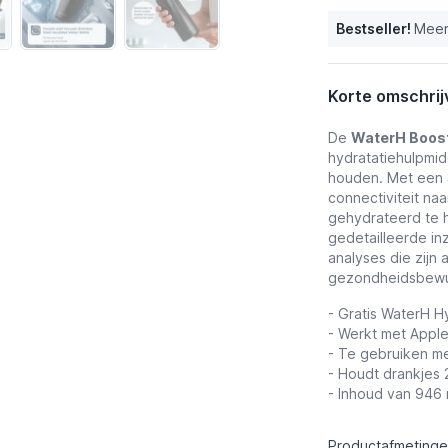
Bestseller!
Meer
Korte omschrij
De
WaterH Boost
hydratatiehulpmid
houden. Met een S
connectiviteit na
gehydrateerd te h
gedetailleerde in
analyses die zijn
gezondheidsbewus
- Gratis WaterH H
- Werkt met Apple
- Te gebruiken me
- Houdt drankjes
- Inhoud van 946 
Productafmetingen