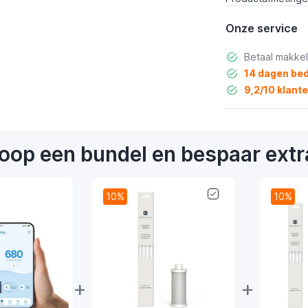
Onze service
Betaal makkel
14 dagen bed
9,2/10 klant
oop een bundel en bespaar extr
10%
10%
+
+