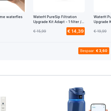
me waterfles
WaterH PureSip Filtration
WaterH Pur
Upgrade Kit Adapt - 1 filter /
Upgrade Ki
4 straws
Straws
€ 14,39
€ 15,99
€ 19,99
Bespaar
€ 3,60