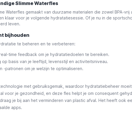
andige Slimme Waterfles
me Waterfles gemaakt van duurzame materialen die zowel BPA-vrij al
is en klaar voor je volgende hydratatiesessie. Of je nu in de sport
erd leven.
nt bijhouden
dratatie te beheren en te verbeteren:
real-time feedback om je hydratatiedoelen te bereiken.
p basis van je leeftijd, levensstijl en activiteitsniveau.
n -patronen om je welzijn te optimaliseren.
technologie met gebruiksgemak, waardoor hydratatiebeheer moeit
iaal voor je gezondheid, en deze fles helpt je om consequent gehydr
draag je bij aan het verminderen van plastic afval. Het heeft ook ee
aalde apps.