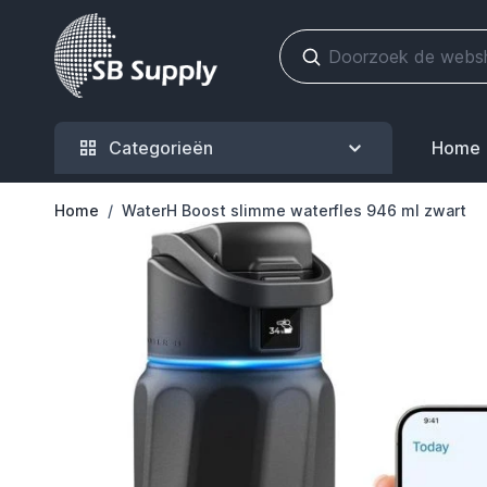
Ga naar de inhoud
Categorieën
Home
Home
/
WaterH Boost slimme waterfles 946 ml zwart