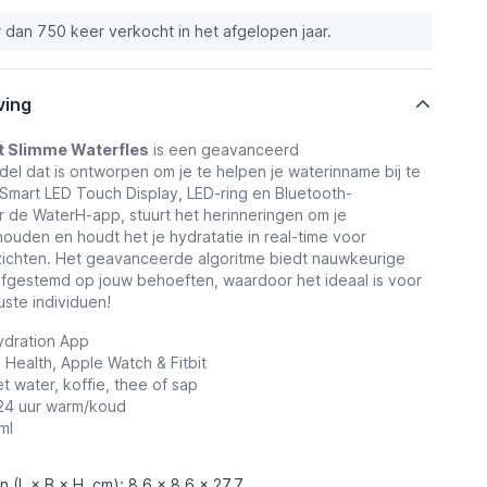
 dan 750 keer verkocht in het afgelopen jaar.
ving
 Slimme Waterfles
is een geavanceerd
del dat is ontworpen om je te helpen je waterinname bij te
mart LED Touch Display, LED-ring en Bluetooth-
ar de WaterH-app, stuurt het herinneringen om je
ouden en houdt het je hydratatie in real-time voor
zichten. Het geavanceerde algoritme biedt nauwkeurige
 afgestemd op jouw behoeften, waardoor het ideaal is voor
te individuen!
ydration App
 Health, Apple Watch & Fitbit
t water, koffie, thee of sap
 24 uur warm/koud
ml
 (L × B × H, cm): 8,6 x 8,6 x 27,7