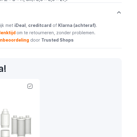
ijk met
iDeal
,
creditcard
of
Klarna (achteraf)
.
enktijd
om te retourneren, zonder problemen.
enbeoordeling
door
Trusted Shops
a!