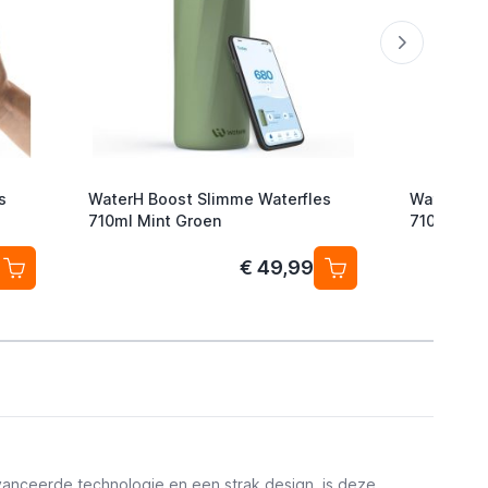
s
WaterH Boost Slimme Waterfles
WaterH Bo
710ml Mint Groen
710 ml ro
€ 49,99
vanceerde technologie en een strak design, is deze