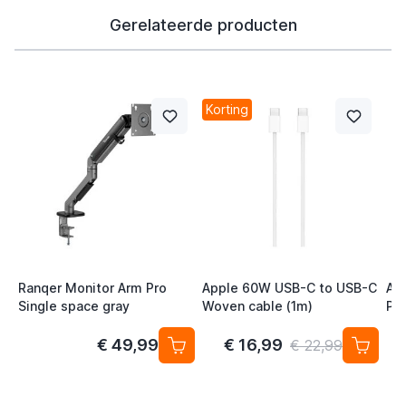
Gerelateerde producten
Korting
Ranqer Monitor Arm Pro
Apple 60W USB-C to USB-C
Ap
Single space gray
Woven cable (1m)
Po
MN
€ 49,99
€ 16,99
€ 22,99