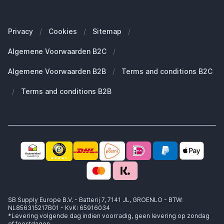
Onze merken
Welke Apple MacBook heb ik?
Veelgestelde vragen
Onze blogs
Welke Apple Watch heb ik?
Zakelijke klanten (B2B)
Privacy
/
Cookies
/
Sitemap
/
Duurzaamheid
Welke Apple AirPods heb ik?
Reserve onderdelen
Algemene Voorwaarden B2C
/
Werken bij SB Supply
Welke MagSafe heb ik nodig?
Daarom SB Supply
Algemene Voorwaarden B2B
/
Terms and conditions B2C
Working at SB Supply
Groot en uniek assortiment
400.000+ klanten geleverd
/
Terms and conditions B2B
Niet goed, geld terug
Ook jouw zakelijke specialist!
SB Supply Europe B.V. - Batterij 7, 7141 JL, GROENLO - BTW:
NL856315217B01 - KvK: 65916034
*Levering volgende dag indien voorradig, geen levering op zondag
of feestdagen.