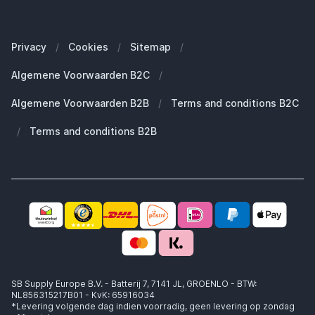
Onze merken
Welke Apple MacBook heb ik?
Veelgestelde vragen
Onze blogs
Welke Apple Watch heb ik?
Zakelijke klanten (B2B)
Privacy
/
Cookies
/
Sitemap
/
Duurzaamheid
Welke Apple AirPods heb ik?
Reserve onderdelen
Algemene Voorwaarden B2C
/
Werken bij SB Supply
Welke MagSafe heb ik nodig?
Daarom SB Supply
Algemene Voorwaarden B2B
/
Terms and conditions B2C
Working at SB Supply
Groot en uniek assortiment
400.000+ klanten geleverd
/
Terms and conditions B2B
Niet goed, geld terug
Ook jouw zakelijke specialist!
SB Supply Europe B.V. - Batterij 7, 7141 JL, GROENLO - BTW:
NL856315217B01 - KvK: 65916034
*Levering volgende dag indien voorradig, geen levering op zondag