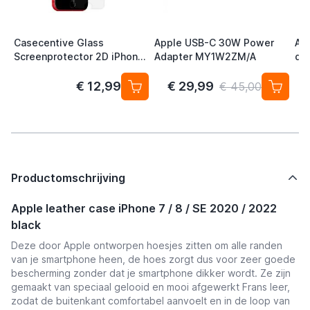
Casecentive Glass
Apple USB-C 30W Power
App
Screenprotector 2D iPhone
Adapter MY1W2ZM/A
di
7 / 8 / SE 2020
€ 12,99
€ 29,99
€ 45,00
Productomschrijving
Apple leather case iPhone 7 / 8 / SE 2020 / 2022
black
Deze door Apple ontworpen hoesjes zitten om alle randen
van je smartphone heen, de hoes zorgt dus voor zeer goede
bescherming zonder dat je smartphone dikker wordt. Ze zijn
gemaakt van speciaal gelooid en mooi afgewerkt Frans leer,
zodat de buitenkant comfortabel aanvoelt en in de loop van