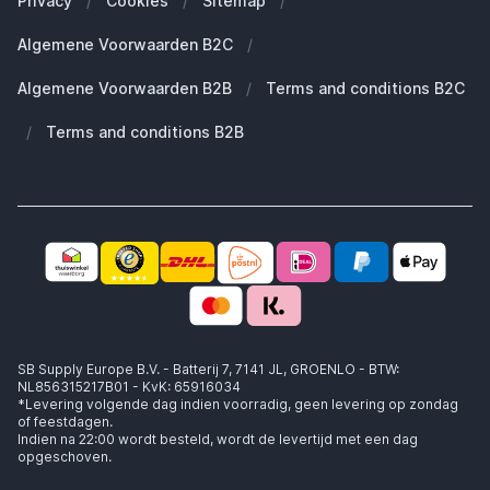
Privacy
/
Cookies
/
Sitemap
/
Duurzaamheid
Welke Apple AirPods heb ik?
Reserve onderdelen
Algemene Voorwaarden B2C
/
Werken bij SB Supply
Welke MagSafe heb ik nodig?
Daarom SB Supply
Algemene Voorwaarden B2B
/
Terms and conditions B2C
Working at SB Supply
Groot en uniek assortiment
400.000+ klanten geleverd
/
Terms and conditions B2B
Niet goed, geld terug
Ook jouw zakelijke specialist!
SB Supply Europe B.V. - Batterij 7, 7141 JL, GROENLO - BTW:
NL856315217B01 - KvK: 65916034
*Levering volgende dag indien voorradig, geen levering op zondag
of feestdagen.
Indien na 22:00 wordt besteld, wordt de levertijd met een dag
opgeschoven.