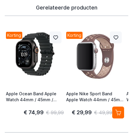
Gerelateerde producten
Korting
Korting
Apple Ocean Band Apple
Apple Nike Sport Band
Ap
Watch 44mm / 45mm /
Apple Watch 44mm / 45mm
Wa
46mm / 49mm Zwart /
/ 46mm / 49mm Smokey
46
Titanium
Mauve / Particle Beige
€ 74,99
€ 29,99
€ 99,99
€ 49,99