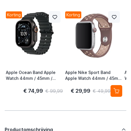
Korting
Korting
Apple Ocean Band Apple
Apple Nike Sport Band
Ap
Watch 44mm / 45mm /
Apple Watch 44mm / 45mm
Wa
46mm / 49mm Zwart /
/ 46mm / 49mm Smokey
46
Titanium
Mauve / Particle Beige
€ 74,99
€ 29,99
€ 99,99
€ 49,99
Productomschrijving