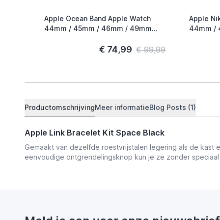
Apple Ocean Band Apple Watch
Apple Ni
44mm / 45mm / 46mm / 49mm
44mm / 
Zwart / Titanium
Smokey M
€ 74,99
€ 99,99
Productomschrijving
Meer informatie
Blog Posts (1)
Apple Link Bracelet Kit Space Black
Gemaakt van dezelfde roestvrijstalen legering als de kast
eenvoudige ontgrendelingsknop kun je ze zonder speciaa