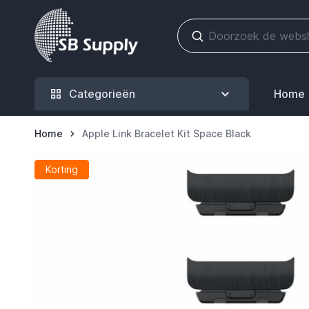
Ga naar de inhoud
Categorieën
Home
Home
Apple Link Bracelet Kit Space Black
Korting