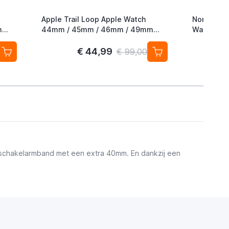
Apple Trail Loop Apple Watch
Nomad Roc
m
44mm / 45mm / 46mm / 49mm
Watch 42
M/L Yellow / Beige
49mm Mag
€ 44,99
€ 99,00
n schakelarmband met een extra 40mm. En dankzij een