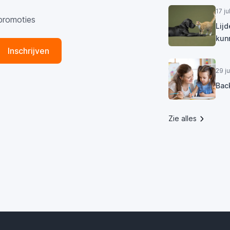
17 j
promoties
Lij
kun
Inschrijven
29 j
Bac
Zie alles