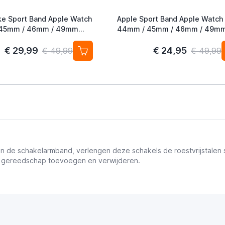
ke Sport Band Apple Watch
Apple Sport Band Apple Watch
45mm / 46mm / 49mm
44mm / 45mm / 46mm / 49m
auve / Particle Beige
Starlight
€ 29,99
€ 24,95
€ 49,99
€ 49,99
 en de schakelarmband, verlengen deze schakels de roestvrijstale
l gereedschap toevoegen en verwijderen.