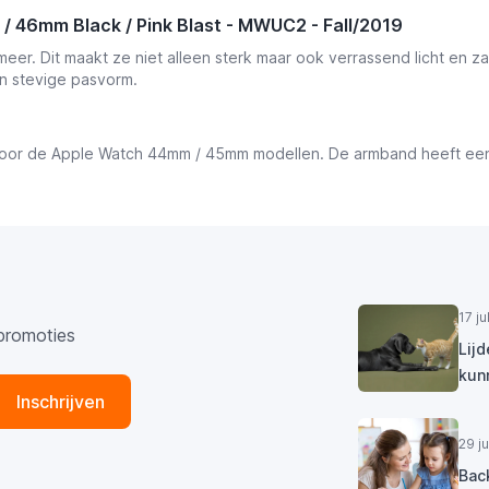
 46mm Black / Pink Blast - MWUC2 - Fall/2019
er. Dit maakt ze niet alleen sterk maar ook verrassend licht en za
en stevige pasvorm.
 voor de Apple Watch 44mm / 45mm modellen. De armband heeft een 
17 j
promoties
Lij
kun
Inschrijven
29 j
Bac