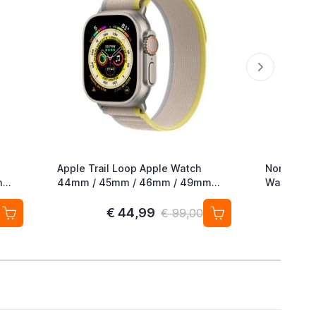
Apple Trail Loop Apple Watch
Nomad Roc
m
44mm / 45mm / 46mm / 49mm
Watch 42
M/L Yellow / Beige
49mm Mag
€ 44,99
€ 99,00