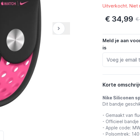
Uitverkocht. Niet
€ 34,99
€
Meld je aan voo
is
Korte omschrij
Nike Siliconen s
Dit bandje geschi
- Gemaakt van flu
- Officieel bandje
- Apple code: M
- Polsomtrek: 14