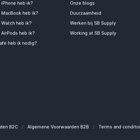
 iPhone heb ik?
Onze blogs
 MacBook heb ik?
Duurzaamheid
 Watch heb ik?
Werken bij SB Supply
 AirPods heb ik?
Working at SB Supply
fe heb ik nodig?
den B2C
/
Algemene Voorwaarden B2B
/
Terms and conditi