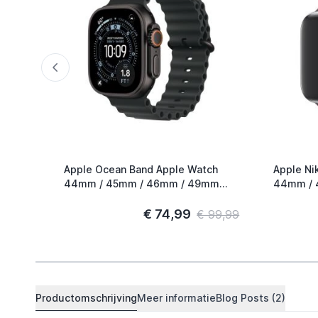
Apple Ocean Band Apple Watch
Apple Ni
44mm / 45mm / 46mm / 49mm
44mm / 
Zwart / Titanium
Smokey M
€ 74,99
€ 99,99
Productomschrijving
Meer informatie
Blog Posts (2)