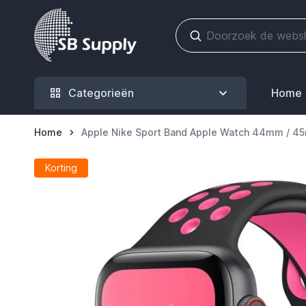
Ga naar de inhoud
Categorieën
Home
Home
Apple Nike Sport Band Apple Watch 44mm / 45
Korting