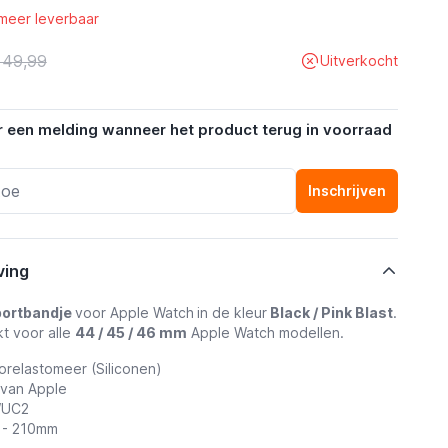
 meer leverbaar
 49,99
Uitverkocht
r een melding wanneer het product terug in voorraad
Inschrijven
ving
portbandje
voor Apple Watch
in de kleur
Black / Pink Blast
.
kt voor alle
44 / 45 / 46 mm
Apple Watch modellen.
orelastomeer (Siliconen)
 van Apple
WUC2
0 - 210mm