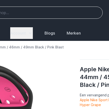
Account
Blogs
Merken
mm / 46mm / 49mm Black / Pink Blast
Apple Nik
44mm / 4
Black / Pi
Een vervangend p
Apple Nike Sport
Hyper Grape