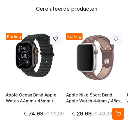
Gerelateerde producten
Korting
Korting
Apple Ocean Band Apple
Apple Nike Sport Band
Ap
Watch 44mm / 45mm /
Apple Watch 44mm / 45mm
Wa
46mm / 49mm Zwart /
/ 46mm / 49mm Smokey
46
Titanium
Mauve / Particle Beige
€ 74,99
€ 29,99
€ 99,99
€ 49,99