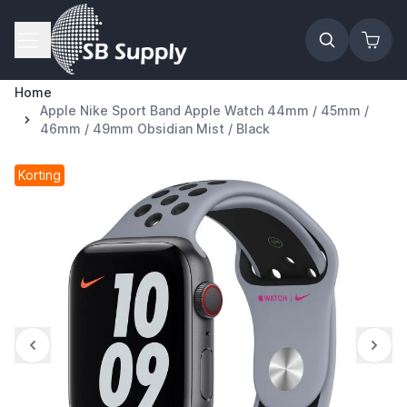
Ga naar de inhoud
Home
Apple Nike Sport Band Apple Watch 44mm / 45mm /
46mm / 49mm Obsidian Mist / Black
Korting