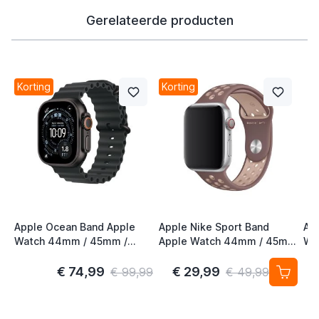
Gerelateerde producten
Korting
Korting
Apple Ocean Band Apple
Apple Nike Sport Band
Ap
Watch 44mm / 45mm /
Apple Watch 44mm / 45mm
Wa
46mm / 49mm Zwart /
/ 46mm / 49mm Smokey
46
Titanium
Mauve / Particle Beige
€ 74,99
€ 29,99
€ 99,99
€ 49,99