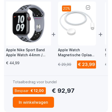
20%
+
+
Apple Nike Sport Band
Apple Watch
Cas
Apple Watch 44mm /
Magnetische Oplaad
Str
45mm / 46mm / 49mm
USB-C Kabel 1m
Ba
€ 44,99
€ 23,99
€ 29,99
€ 2
Obsidian Mist / Black
Totaalbedrag voor bundel
€ 92,97
Bespaar
€ 12,00
In winkelwagen