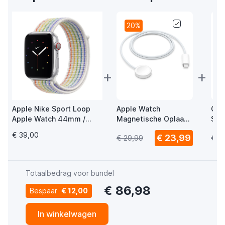
20%
+
+
Apple Nike Sport Loop
Apple Watch
Cas
Apple Watch 44mm /
Magnetische Oplaad
Str
45mm / 46mm / 49mm
USB-C Kabel 1m
Ba
€ 39,00
€ 23,99
€ 29,99
€ 2
Pride Edition
Totaalbedrag voor bundel
€ 86,98
Bespaar
€ 12,00
In winkelwagen