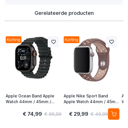
Gerelateerde producten
Korting
Korting
Apple Ocean Band Apple
Apple Nike Sport Band
Ap
Watch 44mm / 45mm /
Apple Watch 44mm / 45mm
Wa
46mm / 49mm Zwart /
/ 46mm / 49mm Smokey
46
Titanium
Mauve / Particle Beige
€ 74,99
€ 29,99
€ 99,99
€ 49,99