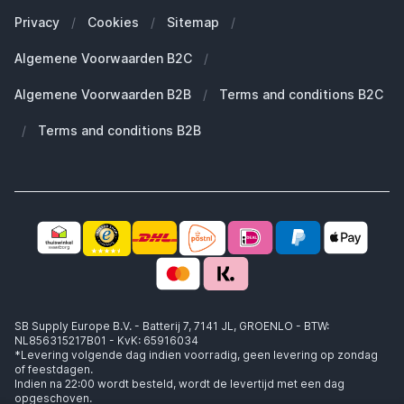
Onze blogs
Welke Apple Watch heb ik?
Zakelijke klanten (B2B)
Privacy
/
Cookies
/
Sitemap
/
Duurzaamheid
Welke Apple AirPods heb ik?
Reserve onderdelen
Algemene Voorwaarden B2C
/
Werken bij SB Supply
Welke MagSafe heb ik nodig?
Daarom SB Supply
Algemene Voorwaarden B2B
/
Terms and conditions B2C
Working at SB Supply
Groot en uniek assortiment
400.000+ klanten geleverd
/
Terms and conditions B2B
Niet goed, geld terug
Ook jouw zakelijke specialist!
SB Supply Europe B.V. - Batterij 7, 7141 JL, GROENLO - BTW:
NL856315217B01 - KvK: 65916034
*Levering volgende dag indien voorradig, geen levering op zondag
of feestdagen.
Indien na 22:00 wordt besteld, wordt de levertijd met een dag
opgeschoven.