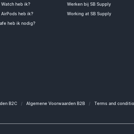
 Watch heb ik?
Werken bij SB Supply
 AirPods heb ik?
Working at SB Supply
fe heb ik nodig?
den B2C
/
Algemene Voorwaarden B2B
/
Terms and conditi