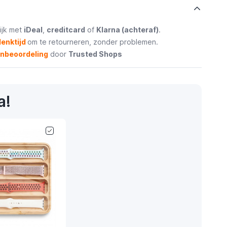
ijk met
iDeal
,
creditcard
of
Klarna (achteraf)
.
enktijd
om te retourneren, zonder problemen.
enbeoordeling
door
Trusted Shops
a!