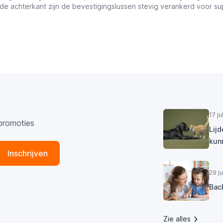
de achterkant zijn de bevestigingslussen stevig verankerd voor s
17 j
promoties
Lij
kun
Inschrijven
29 j
Bac
Zie alles