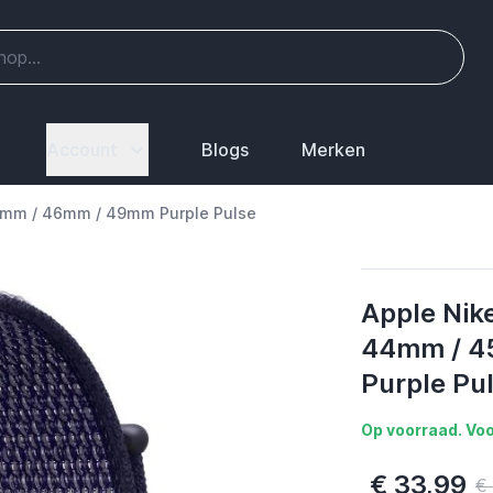
Account
Blogs
Merken
5mm / 46mm / 49mm Purple Pulse
Apple Nik
44mm / 4
Purple Pu
Op voorraad. Voo
€ 33,99
€