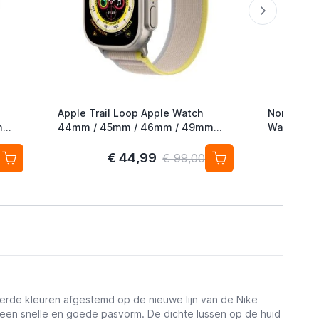
Apple Trail Loop Apple Watch
Nomad Roc
m
44mm / 45mm / 46mm / 49mm
Watch 42
M/L Yellow / Beige
49mm Mag
€ 44,99
€ 99,00
eerde kleuren afgestemd op de nieuwe lijn van de Nike
or een snelle en goede pasvorm. De dichte lussen op de huid