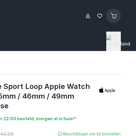
e Sport Loop Apple Watch
5mm / 46mm / 49mm
lse
r 22:00 besteld, morgen al in huis!*
 49,99
Beschikbaar om te bestellen