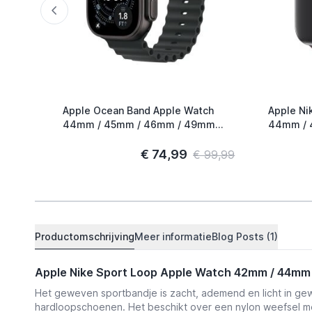
Apple Ocean Band Apple Watch
Apple Ni
44mm / 45mm / 46mm / 49mm
44mm / 
Zwart / Titanium
Smokey M
€ 74,99
€ 99,99
Productomschrijving
Meer informatie
Blog Posts (1)
Apple Nike Sport Loop Apple Watch 42mm / 44mm 
Het geweven sportbandje is
zacht, ademend en licht in ge
hardloopschoenen. Het beschikt over een nylon weefsel met g