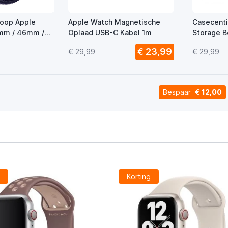
Loop Apple
Apple Watch Magnetische
Casecenti
mm / 46mm /
Oplaad USB-C Kabel 1m
Storage 
e
€ 23,99
€ 29,99
€ 29,99
Bespaar
€ 12,00
g
Korting