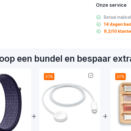
Onze service
Betaal makkel
14 dagen bed
9,2/10 klant
oop een bundel en bespaar extr
20%
20%
+
+