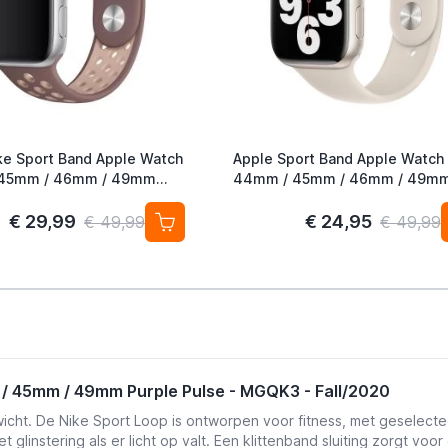
ke Sport Band Apple Watch
Apple Sport Band Apple Watch
45mm / 46mm / 49mm
44mm / 45mm / 46mm / 49m
auve / Particle Beige
Starlight
€ 29,99
€ 24,95
€ 49,99
€ 49,99
/ 45mm / 49mm Purple Pulse - MGQK3 - Fall/2020
wicht. De Nike Sport Loop is ontworpen voor fitness, met geselect
linstering als er licht op valt. Een klittenband sluiting zorgt vo