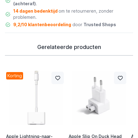
(achteraf)
.
14 dagen bedenktijd
om te retourneren, zonder
problemen.
9,2/10 klantenbeoordeling
door
Trusted Shops
Gerelateerde producten
Korting
Apple Lightning-naar-
Apple Slip On Duck Head
Ap