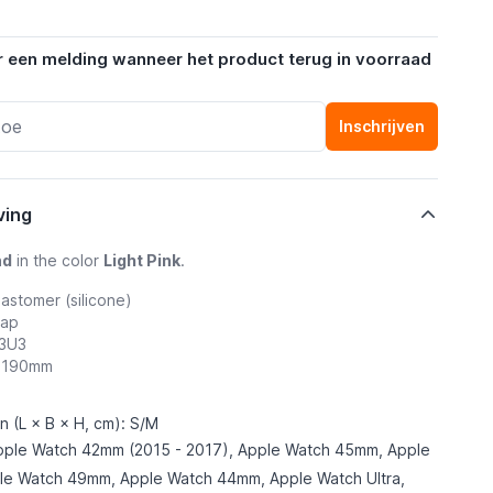
r een melding wanneer het product terug in voorraad
Inschrijven
ving
nd
in the color
Light Pink
.
astomer (silicone)
rap
T3U3
 - 190mm
 (L × B × H, cm): S/M
pple Watch 42mm (2015 - 2017), Apple Watch 45mm, Apple
e Watch 49mm, Apple Watch 44mm, Apple Watch Ultra,