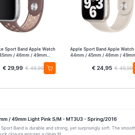
ke Sport Band Apple Watch
Apple Sport Band Apple Watch
45mm / 46mm / 49mm
44mm / 45mm / 46mm / 49m
auve / Particle Beige
Starlight
€ 29,99
€ 24,95
€ 49,99
€ 49,99
m / 49mm Light Pink S/M - MT3U3 - Spring/2016
port Band is durable and strong, yet surprisingly soft. The smooth
uck closure ensures a clean fit.