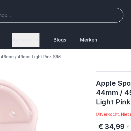
Account
Blogs
Merken
 46mm / 49mm Light Pink S/M
Apple Spo
44mm / 4
Light Pin
Uitverkocht. Niet
€ 34,99
€