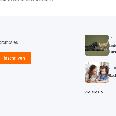
17 j
promoties
Lij
kun
Inschrijven
29 j
Bac
Zie alles