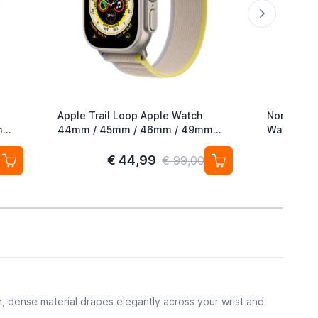
Apple Trail Loop Apple Watch
Nomad Roc
m
44mm / 45mm / 46mm / 49mm
Watch 42
M/L Yellow / Beige
49mm Mag
€ 44,99
€ 99,00
, dense material drapes elegantly across your wrist and