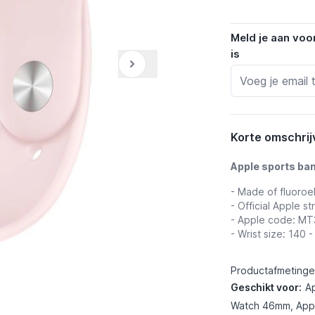
Meld je aan voo
is
Korte omschrij
Apple sports ba
- Made of fluoroel
- Official Apple st
- Apple code: M
- Wrist size: 140
Productafmetingen
Geschikt voor:
A
Watch 46mm, Appl