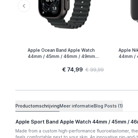
Apple Ocean Band Apple Watch
Apple Ni
44mm / 45mm / 46mm / 49mm
44mm / 
Zwart / Titanium
Smokey M
€ 74,99
€ 99,99
Productomschrijving
Meer informatie
Blog Posts (1)
Apple Sport Band Apple Watch 44mm / 45mm / 46m
Made from a custom high-performance fluoroelastomer, the S
feels comfortable next to your skin. An innovative pin-and-t