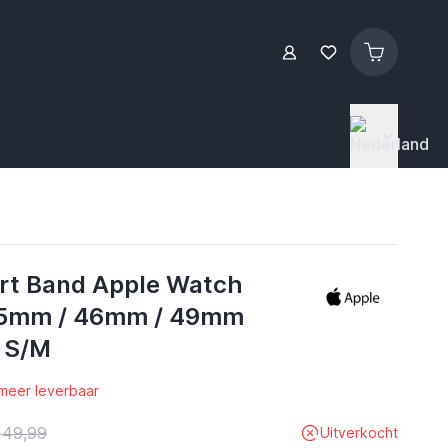
rt Band Apple Watch
5mm / 46mm / 49mm
k S/M
 meer leverbaar
 49,99
Uitverkocht