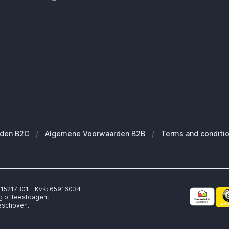
den B2C
/
Algemene Voorwaarden B2B
/
Terms and conditi
6315217B01 - KvK: 65916034
g of feestdagen.
geschoven.