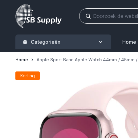
Ga naar de inhoud
Categorieën
Home
Home
Apple Sport Band Apple Watch 44mm / 45mm /
Korting