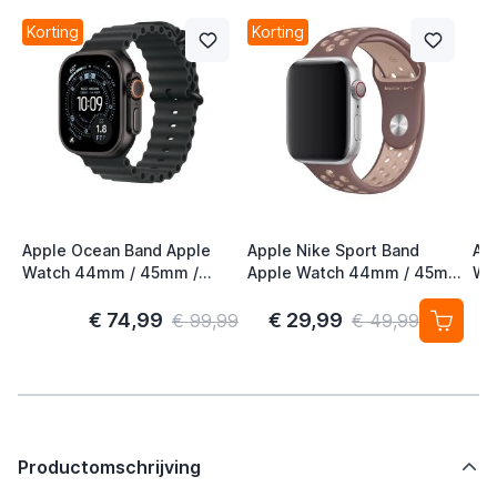
Korting
Korting
Apple Ocean Band Apple
Apple Nike Sport Band
Ap
Watch 44mm / 45mm /
Apple Watch 44mm / 45mm
Wa
46mm / 49mm Zwart /
/ 46mm / 49mm Smokey
46
Titanium
Mauve / Particle Beige
€ 74,99
€ 29,99
€ 99,99
€ 49,99
Productomschrijving