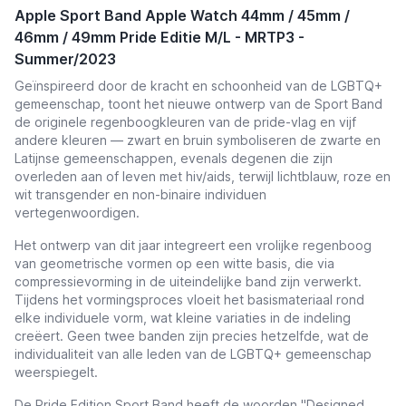
Apple Sport Band Apple Watch 44mm / 45mm /
46mm / 49mm Pride Editie M/L - MRTP3 -
Summer/2023
Geïnspireerd door de kracht en schoonheid van de LGBTQ+
gemeenschap, toont het nieuwe ontwerp van de Sport Band
de originele regenboogkleuren van de pride-vlag en vijf
andere kleuren — zwart en bruin symboliseren de zwarte en
Latijnse gemeenschappen, evenals degenen die zijn
overleden aan of leven met hiv/aids, terwijl lichtblauw, roze en
wit transgender en non-binaire individuen
vertegenwoordigen.
Het ontwerp van dit jaar integreert een vrolijke regenboog
van geometrische vormen op een witte basis, die via
compressievorming in de uiteindelijke band zijn verwerkt.
Tijdens het vormingsproces vloeit het basismateriaal rond
elke individuele vorm, wat kleine variaties in de indeling
creëert. Geen twee banden zijn precies hetzelfde, wat de
individualiteit van alle leden van de LGBTQ+ gemeenschap
weerspiegelt.
De Pride Edition Sport Band heeft de woorden "Designed