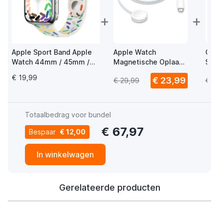
+
+
Apple Sport Band Apple
Apple Watch
Cas
Watch 44mm / 45mm /
Magnetische Oplaad
Str
46mm / 49mm Pride
USB-C Kabel 1m
Ba
€ 19,99
€ 23,99
€ 29,99
€ 2
Editie M/L
Totaalbedrag voor bundel
€ 67,97
Bespaar
€ 12,00
In winkelwagen
Gerelateerde producten