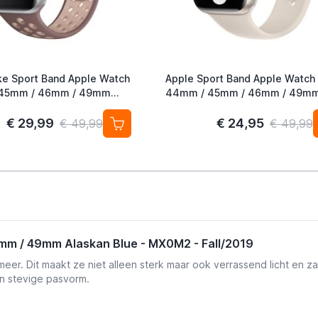
ke Sport Band Apple Watch
Apple Sport Band Apple Watch
45mm / 46mm / 49mm
44mm / 45mm / 46mm / 49m
auve / Particle Beige
Starlight
€ 29,99
€ 24,95
€ 49,99
€ 49,99
mm / 49mm Alaskan Blue - MX0M2 - Fall/2019
er. Dit maakt ze niet alleen sterk maar ook verrassend licht en za
en stevige pasvorm.