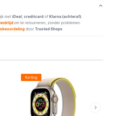
ijk met
iDeal
,
creditcard
of
Klarna (achteraf)
.
enktijd
om te retourneren, zonder problemen.
enbeoordeling
door
Trusted Shops
Korting