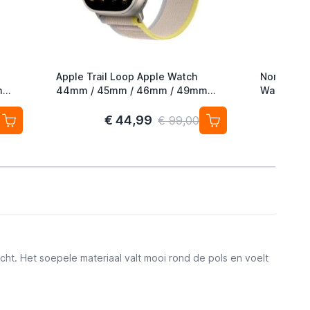
Apple Trail Loop Apple Watch
Nomad Roc
m
44mm / 45mm / 46mm / 49mm
Watch 42
M/L Yellow / Beige
49mm Mag
€ 44,99
€ 99,00
cht. Het soepele materiaal valt mooi rond de pols en voelt