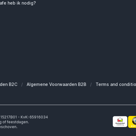
fe heb ik nodig?
den B2C
/
Algemene Voorwaarden B2B
/
Terms and conditi
6315217B01 - KvK: 65916034
g of feestdagen.
geschoven.