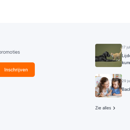
17 j
promoties
Lij
kun
Inschrijven
29 j
Bac
Zie alles